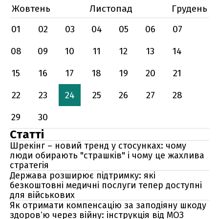
Жовтень
Листопад
Грудень
01
02
03
04
05
06
07
08
09
10
11
12
13
14
15
16
17
18
19
20
21
22
23
24
25
26
27
28
29
30
Статті
Шрекінг – новий тренд у стосунках: чому
люди обирають "страшків" і чому це жахлива
стратегія
Держава розширює підтримку: які
безкоштовні медичні послуги тепер доступні
для військових
Як отримати компенсацію за заподіяну шкоду
здоровʼю через війну: інструкція від МОЗ