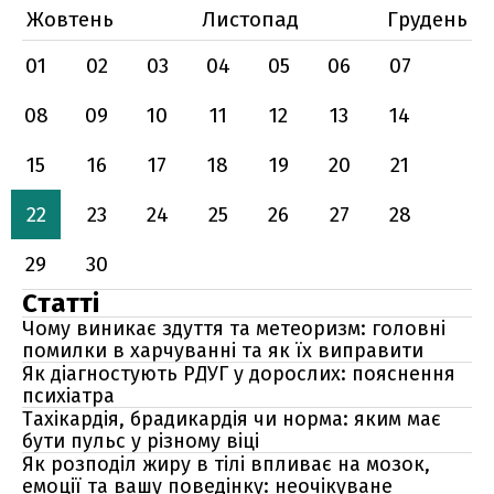
Жовтень
Листопад
Грудень
01
02
03
04
05
06
07
08
09
10
11
12
13
14
15
16
17
18
19
20
21
22
23
24
25
26
27
28
29
30
Статті
Чому виникає здуття та метеоризм: головні
помилки в харчуванні та як їх виправити
Як діагностують РДУГ у дорослих: пояснення
психіатра
Тахікардія, брадикардія чи норма: яким має
бути пульс у різному віці
Як розподіл жиру в тілі впливає на мозок,
емоції та вашу поведінку: неочікуване