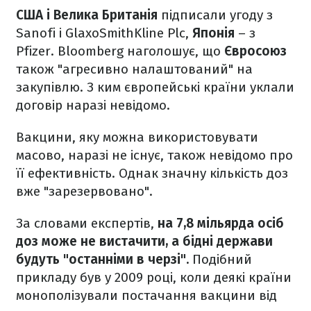
США і Велика Британія
підписали угоду з
Sanofi і GlaxoSmithKline Plc,
Японія
– з
Pfizer. Bloomberg наголошує, що
Євросоюз
також "агресивно налаштований" на
закупівлю. З ким європейські країни уклали
договір наразі невідомо.
Вакцини, яку можна використовувати
масово, наразі не існує, також невідомо про
її ефективність. Однак значну кількість доз
вже "зарезервовано".
За словами експертів,
на 7,8 мільярда осіб
доз може не вистачити, а бідні держави
будуть "останніми в черзі".
Подібний
прикладу був у 2009 році, коли деякі країни
монополізували постачання вакцини від