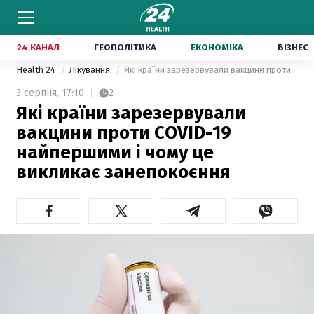
24 КАНАЛ
ГЕОПОЛІТИКА
ЕКОНОМІКА
БІЗНЕС
Health 24
Лікування
Які країни зарезервували вакцини проти COVID-19 найпершими і чому це викликає занепокоєння
3 серпня,
17:10
2
Які країни зарезервували
вакцини проти COVID-19
найпершими і чому це
викликає занепокоєння