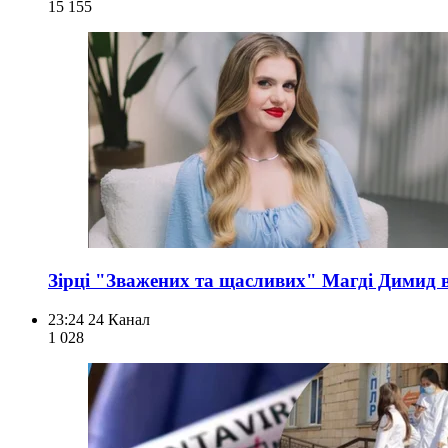
15 155
Зірці "Зважених та щасливих" Магді Димид в
23:24
24 Канал
1 028