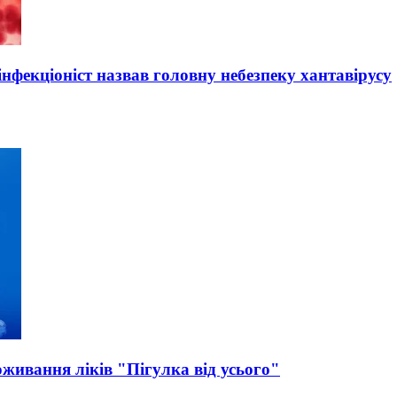
нфекціоніст назвав головну небезпеку хантавірусу
оживання ліків "Пігулка від усього"