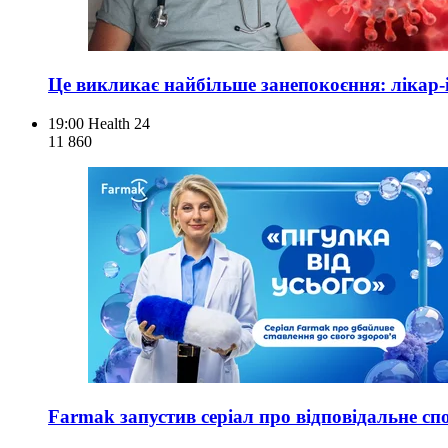
Це викликає найбільше занепокоєння: лікар-і
19:00
Health 24
11 860
Farmak запустив серіал про відповідальне сп