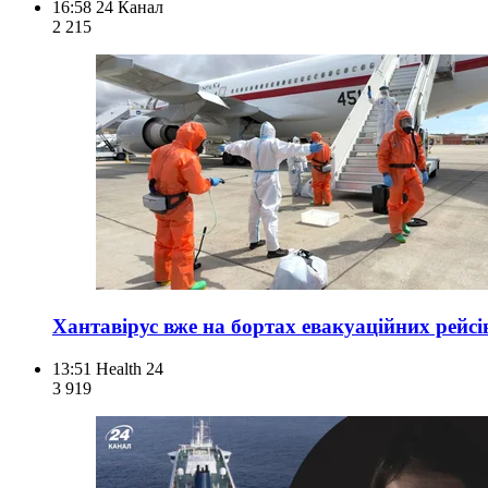
16:58
24 Канал
2 215
Хантавірус вже на бортах евакуаційних рейс
13:51
Health 24
3 919