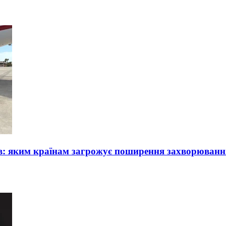
ів: яким країнам загрожує поширення захворюванн