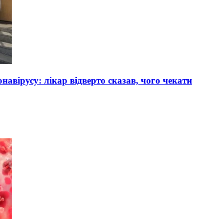
авірусу: лікар відверто сказав, чого чекати