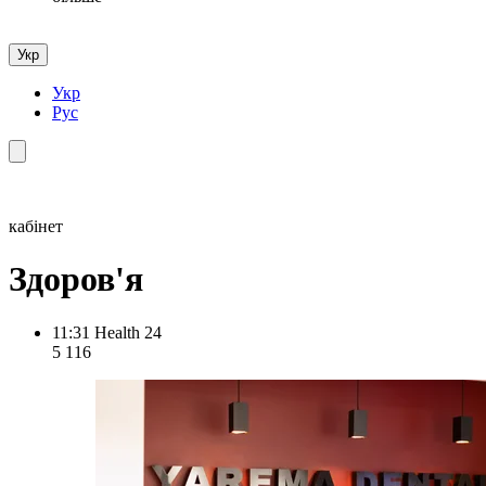
Укр
Укр
Рус
кабінет
Здоров'я
11:31
Health 24
5 116