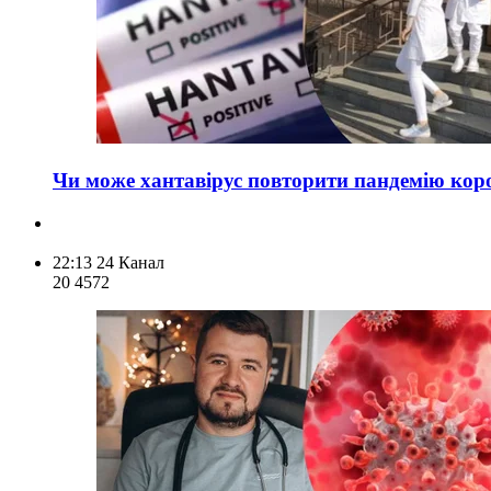
Чи може хантавірус повторити пандемію корон
22:13
24 Канал
20 457
2