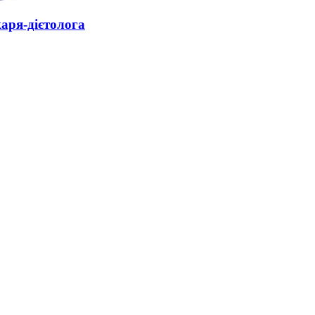
каря-дієтолога