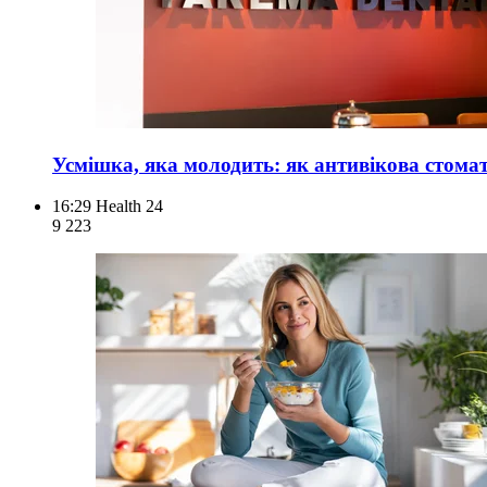
Усмішка, яка молодить: як антивікова стома
16:29
Health 24
9 223