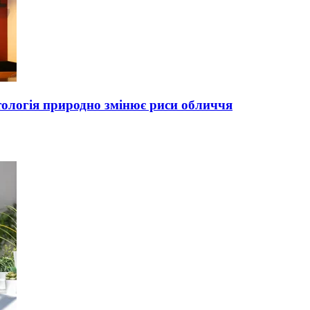
тологія природно змінює риси обличчя