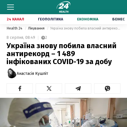
24 КАНАЛ
ГЕОПОЛІТИКА
ЕКОНОМІКА
БІЗНЕС
Health 24
Лікування
Україна знову побила власний антирекорд – 1 489 інфікованих COVID-19 за добу
8 серпня,
08:49
2
Україна знову побила власний
антирекорд – 1 489
інфікованих COVID-19 за добу
Анастасія Кушпіт