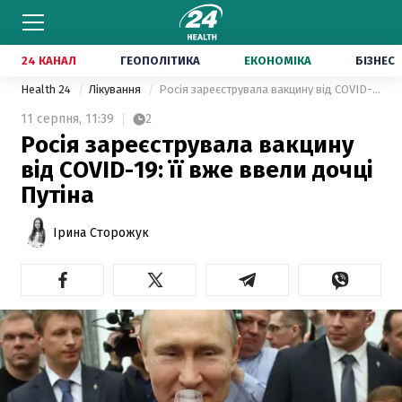
24 КАНАЛ
ГЕОПОЛІТИКА
ЕКОНОМІКА
БІЗНЕС
Health 24
Лікування
Росія зареєструвала вакцину від COVID-19: її вже ввели дочці Путіна
11 серпня,
11:39
2
Росія зареєструвала вакцину
від COVID-19: її вже ввели дочці
Путіна
Ірина Сторожук