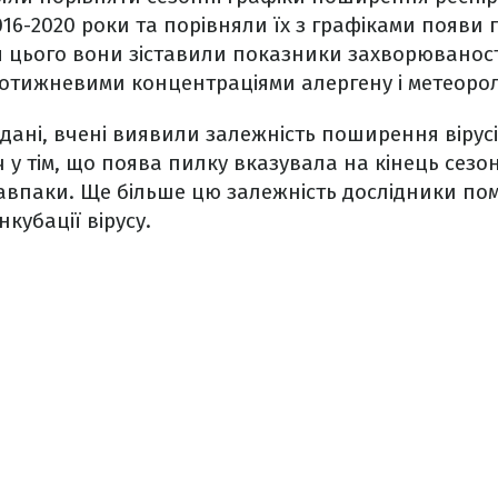
16-2020 роки та порівняли їх з графіками появи 
я цього вони зіставили показники захворюваност
 щотижневими концентраціями алергену і метеоро
ані, вчені виявили залежність поширення вірусі
іч у тім, що поява пилку вказувала на кінець сез
впаки. Ще більше цю залежність дослідники помі
нкубації вірусу.