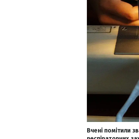
Вчені помітили зв
респіраторних зах