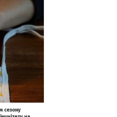
ям сезону
імунітету на