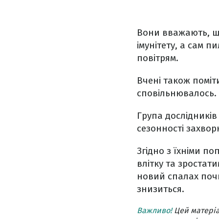
Вони вважають, що
імунітету, а сам
повітрям.
Вчені також поміт
сповільнювалось. 
Група дослідникі
сезонності захвор
Згідно з їхніми п
влітку та зростат
новий спалах почне
знизиться.
Важливо!
Цей матеріа