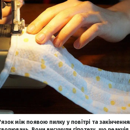
'язок між появою пилку у повітрі та закінченн
ворювань. Вони висунули гіпотезу, що реакція 