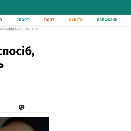
О
СПОРТ
FIGHT
ОСВІТА
ЛАЙФХАКИ
пних епідемій COVID-19
посіб,
ь