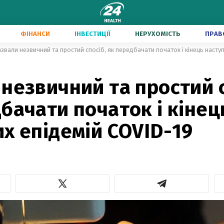
ФІНАНСИ
ІНВЕСТИЦІЇ
НЕРУХОМІСТЬ
ПРАВ
звали незвичний та простий спосіб, як передбачати початок і кінець насту
незвичний та простий с
бачати початок і кінец
х епідемій COVID-19