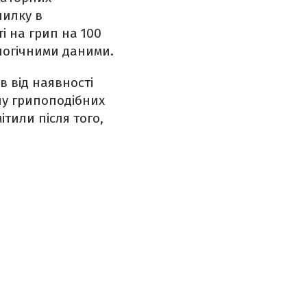
пилку в
і на грип на 100
логічними даними.
в від наявності
ону грипоподібних
тили після того,