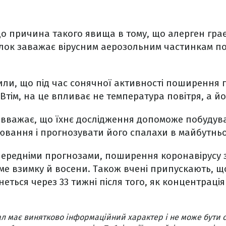
 причина такого явища в тому, що алерген грає
 пилок заважає вірусним аерозольним частинкам 
или, що під час сонячної активності поширення 
Втім, на це впливає не температура повітря, а йо
в вважає, що їхнє дослідження допоможе побудув
ювання і прогнозувати його спалахи в майбутньо
опередніми прогнозами, поширення коронавірусу
име взимку й восени. Також вчені припускають, щ
ться через 33 тижні після того, як концентрація 
л має винятково інформаційний характер і не може бути 