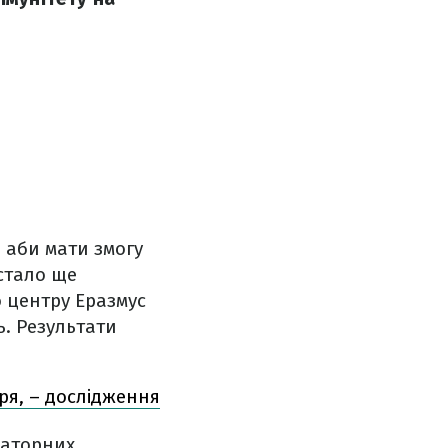
 аби мати змогу
 стало ще
о центру Еразмус
. Результати
ря, – дослідження
раторних