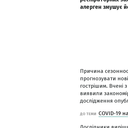
алерген змушує й
Причина сезонност
прогнозувати нові
гострішим. Вчені 
виявили закономір
дослідження опуб
COVID-19 н
ДО ТЕМИ
Дослідники виріш