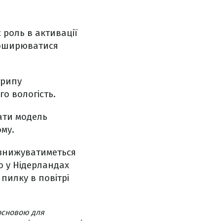
 роль в активації
поширюватися
грипу
го вологість.
ати модель
му.
 знижуватиметься
о у Нідерландах
пилку в повітрі
основою для