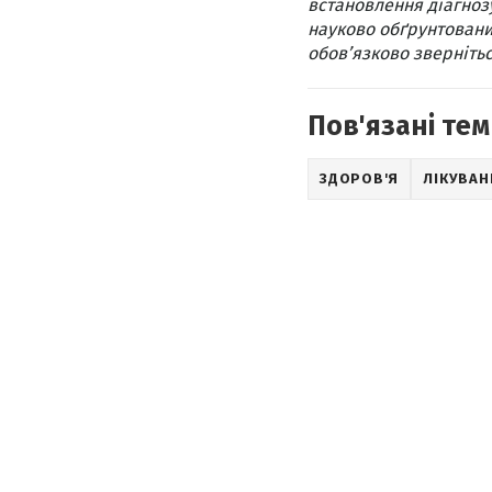
встановлення діагнозу
науково обґрунтовани
обов’язково звернітьс
Пов'язані тем
ЗДОРОВ'Я
ЛІКУВАН