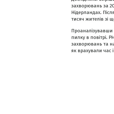
захворювань за 20
Нідерландах. Післ
тисяч жителів зі
Проаналізувавши д
пилку в повітрі. Р
захворювань та на
як врахували час і