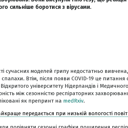
ого сильніше боротися з вірусами.
і сучасних моделей грипу недостатньо вивчена,
 спалахи. Втім, після появи COVID-19 це питання
з Відкритого університету Нідерландів і Медичног
ність між сезонністю респіраторних захворювань
ліковані як препринт на
medRxiv
.
айкраще передається при низькій вологості повіт
или порівняти сезонні графіки поширення респі