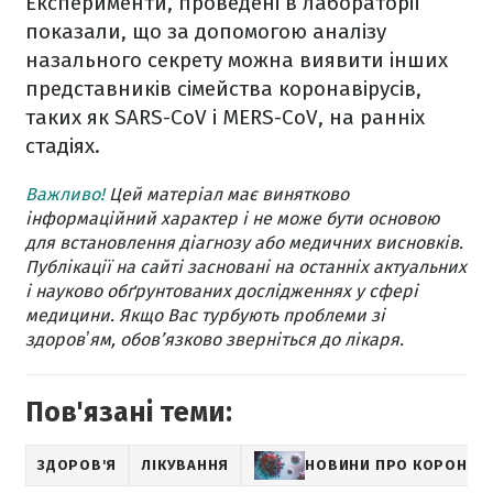
Експерименти, проведені в лабораторії
показали, що за допомогою аналізу
назального секрету можна виявити інших
представників сімейства коронавірусів,
таких як SARS-CoV і MERS-CoV, на ранніх
стадіях.
Важливо!
Цей матеріал має винятково
інформаційний характер і не може бути основою
для встановлення діагнозу або медичних висновків.
Публікації на сайті засновані на останніх актуальних
і науково обґрунтованих дослідженнях у сфері
медицини. Якщо Вас турбують проблеми зі
здоровʼям, обов’язково зверніться до лікаря.
Пов'язані теми:
ЗДОРОВ'Я
ЛІКУВАННЯ
НОВИНИ ПРО КОРОНАВ