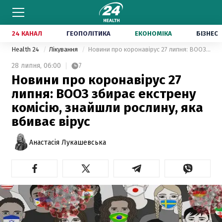
24 КАНАЛ
ГЕОПОЛІТИКА
ЕКОНОМІКА
БІЗНЕС
Health 24
Лікування
Новини про коронавірус 27 липня: ВООЗ збирає екстрену комісію, знайшли рослину, яка вбиває вірус
28 липня,
06:00
7
Новини про коронавірус 27
липня: ВООЗ збирає екстрену
комісію, знайшли рослину, яка
вбиває вірус
Анастасія Лукашевська