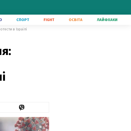
О
СПОРТ
FIGHT
ОСВІТА
ЛАЙФХАКИ
отести в Ізраїлі
я:
і