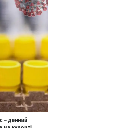
с – денний
а на курорті