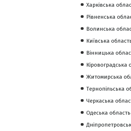
Харківська област
Рівненська облас
Волинська облас
Київська область
Вінницька область
Кіровоградська о
Житомирська обл
Тернопільська об
Черкаська область
Одеська область 
Дніпропетровськ