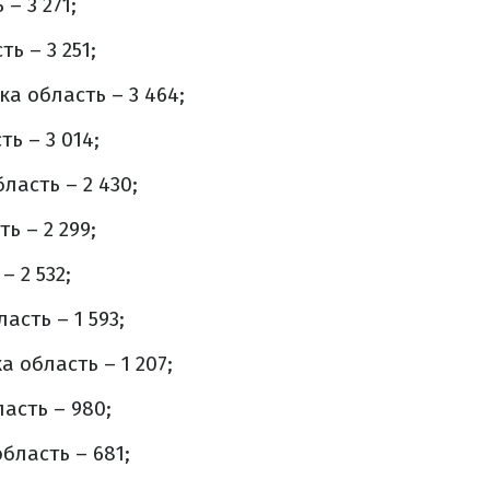
– 3 271;
ь – 3 251;
а область – 3 464;
ть – 3 014;
ласть – 2 430;
ь – 2 299;
– 2 532;
сть – 1 593;
 область – 1 207;
асть – 980;
бласть – 681;