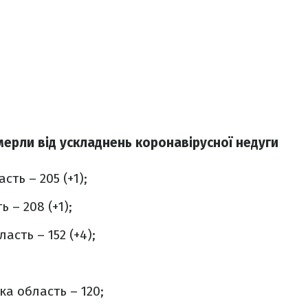
ерли від ускладнень коронавірусної недуги
сть – 205 (+1);
 – 208 (+1);
асть – 152 (+4);
а область – 120;