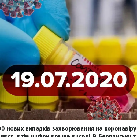
700 нових випадків захворювання на коронавіру
ився, втім цифри все ще високі. В Бердянську т