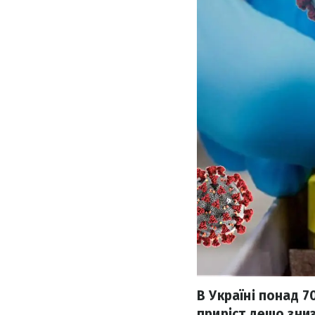
В Україні понад 
приріст дещо зниз