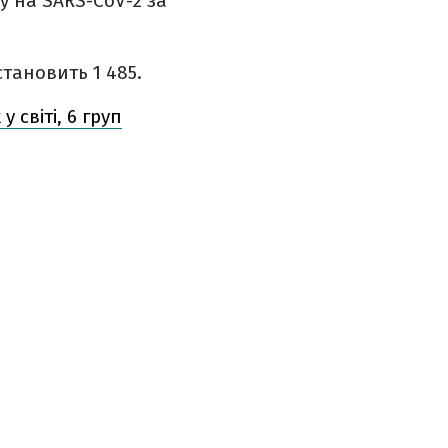
у на SARS-CoV-2 за
становить 1 485.
 світі, 6 груп