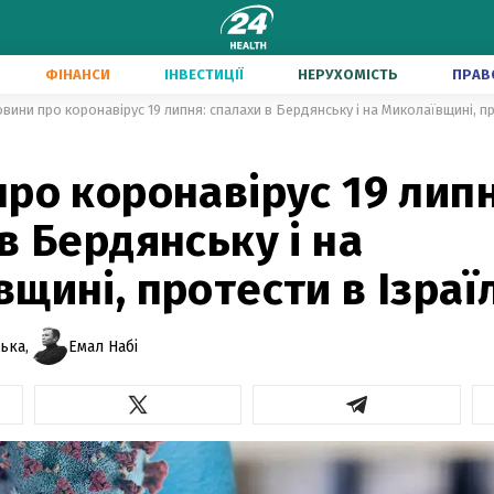
ФІНАНСИ
ІНВЕСТИЦІЇ
НЕРУХОМІСТЬ
ПРАВ
вини про коронавірус 19 липня: спалахи в Бердянську і на Миколаївщині, пр
ро коронавірус 19 липн
в Бердянську і на
щині, протести в Ізраїл
ька,
Емал Набі