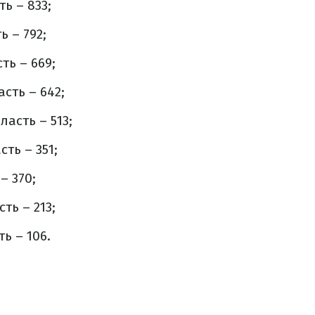
ь – 833;
 – 792;
ть – 669;
асть – 642;
асть – 513;
ть – 351;
– 370;
ть – 213;
ь – 106.