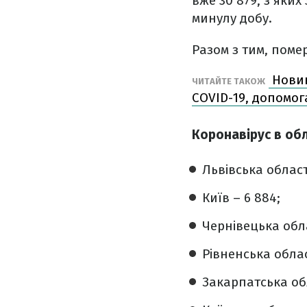
вже 30 879, з яки
минулу добу.
Разом з тим, помер
Новини
ЧИТАЙТЕ ТАКОЖ
COVID-19, допомог
Коронавірус в об
Львівська област
Київ – 6 884;
Чернівецька обла
Рівненська облас
Закарпатська обл