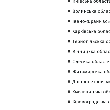
Київська область 
Волинська област
Івано-Франківськ
Харківська облас
Тернопільська об
Вінницька област
Одеська область 
Житомирська обла
Дніпропетровська
Хмельницька обл
Кіровоградська о