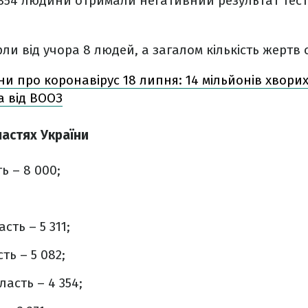
х 354 людини отримали негативний результат тест
ли від учора 8 людей, а загалом кількість жертв 
 про коронавірус 18 липня: 14 мільйонів хворих у
а від ВООЗ
ластях України
ь – 8 000;
сть – 5 311;
ть – 5 082;
асть – 4 354;