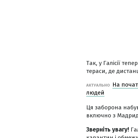
Так, у Галісії теп
тераси, де дистан
На почат
АКТУАЛЬНО
людей
Ця заборона набув
включно з Мадрид
Зверніть увагу!
Га
карантин і обмежи