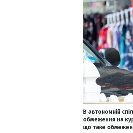
В автономній спіл
обмеження на курі
що таке обмеженн