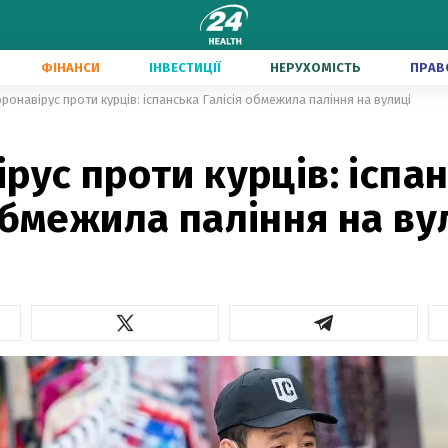
ФІНАНСИ
ІНВЕСТИЦІЇ
НЕРУХОМІСТЬ
ПРАВ
ронавірус проти курців: іспанська Галісія обмежила паління на вулиці
рус проти курців: іспа
обмежила паління на ву