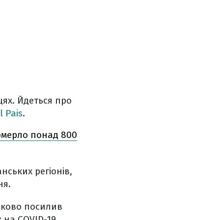
цях. Йдеться про
l Pais
.
омерло понад 800
нських регіонів,
ня.
очково посилив
 на COVID-19.