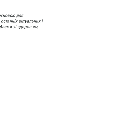
основою для
 останніх актуальних і
блеми зі здоровʼям,