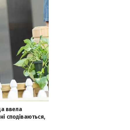
ада ввела
ні сподіваються,