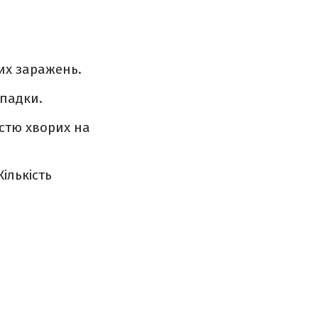
вих заражень.
ипадки.
істю хворих на
ількість