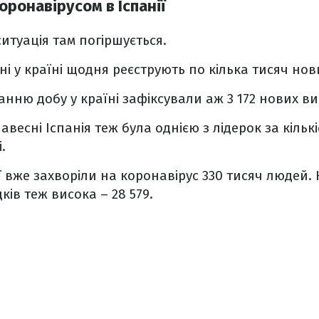
коронавірусом в Іспанії
итуація там погіршується.
і у країні щодня реєструють по кілька тисяч но
анню добу у країні зафіксували аж 3 172 нових в
весні Іспанія теж була однією з лідерок за кільк
.
ї вже захворіли на коронавірус 330 тисяч людей. К
ів теж висока – 28 579.