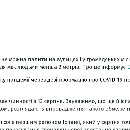
ер не можна палити на вулицях і у громадських міс
ція між людьми менша 2 метрів. Про це інформує
E
ку пандемії через дезінформацію про COVID-19 п
ає чинності з 13 серпня. Зауважимо, що ще 8 іспа
ом, розглядають впровадження такого обмежен
лісія є першим регіоном Іспанії, який у серпня т
в пересування громадян через зростання хворих