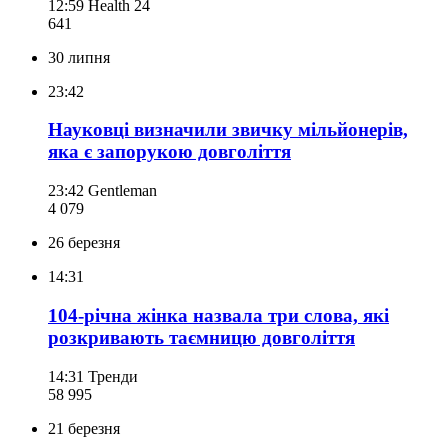
12:59
Health 24
641
30 липня
23:42
Науковці визначили звичку мільйонерів,
яка є запорукою довголіття
23:42
Gentleman
4 079
26 березня
14:31
104-річна жінка назвала три слова, які
розкривають таємницю довголіття
14:31
Тренди
58 995
21 березня