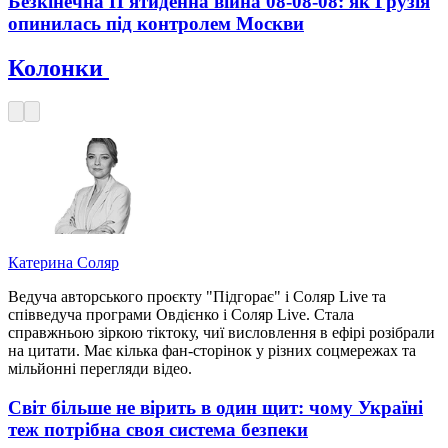
Безкінечна П'ятиденна війна 08-08-08: як Грузія
опинилась під контролем Москви
Колонки
Катерина Соляр
Ведуча авторського проєкту "Підгорає" і Соляр Live та
співведуча програми Овдієнко і Соляр Live. Стала
справжньою зіркою тіктоку, чиї висловлення в ефірі розібрали
на цитати. Має кілька фан-сторінок у різних соцмережах та
мільйонні перегляди відео.
Світ більше не вірить в один щит: чому Україні
теж потрібна своя система безпеки