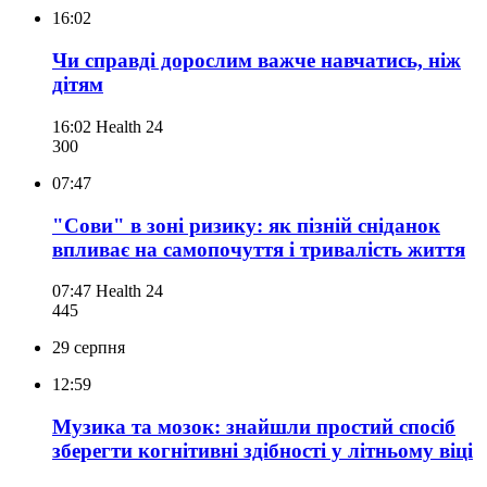
16:02
Чи справді дорослим важче навчатись, ніж
дітям
16:02
Health 24
300
07:47
"Сови" в зоні ризику: як пізній сніданок
впливає на самопочуття і тривалість життя
07:47
Health 24
445
29 серпня
12:59
Музика та мозок: знайшли простий спосіб
зберегти когнітивні здібності у літньому віці