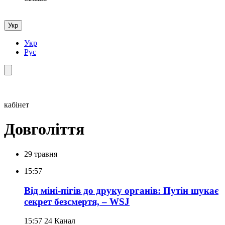
Укр
Укр
Рус
кабінет
Довголіття
29 травня
15:57
Від міні-пігів до друку органів: Путін шукає
секрет безсмертя, – WSJ
15:57
24 Канал