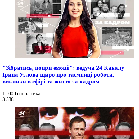
"Зібратись, попри емоції": ведуча 24 Каналу
Ірина Узлова щиро про таємниці роботи,
виклики в ефірі та життя за кадром
11:00
Геополітика
3 338