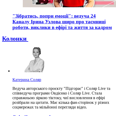
"Зібратись, попри емоції": ведуча 24
Каналу Ірина Узлова щиро про таємниці
роботи, виклики в ефірі та життя за кадром
Колонки
Катерина Соляр
Ведуча авторського проєкту "Підгорає" і Соляр Live та
співведуча програми Овдієнко і Соляр Live. Стала
справжньою зіркою тіктоку, чиї висловлення в ефірі
розібрали на цитати. Має кілька фан-сторінок у різних
соцмережах та мільйонні перегляди відео.