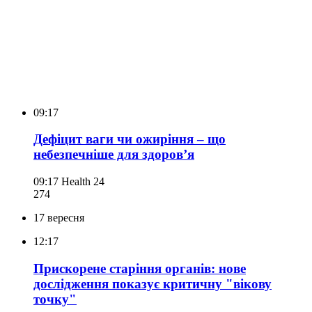
09:17
Дефіцит ваги чи ожиріння – що
небезпечніше для здоровʼя
09:17
Health 24
274
17 вересня
12:17
Прискорене старіння органів: нове
дослідження показує критичну "вікову
точку"