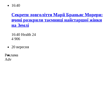
16:40
Секрети довголіття Марії Браньяс Морери:
вчені розкрили таємниці найстаршої жінки
на Землі
16:40
Health 24
4 906
20 вересня
Реклама
Adv