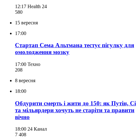
12:17
Health 24
580
15 вересня
17:00
Стартап Сема Альтмана тестує пігулку для
омолодження мозку
17:00
Техно
208
8 вересня
18:00
Обдурити смерть і жити до 150: як Путін, Сі
та мільярдери хочуть не старіти та правити
вічно
18:00
24 Канал
7 408