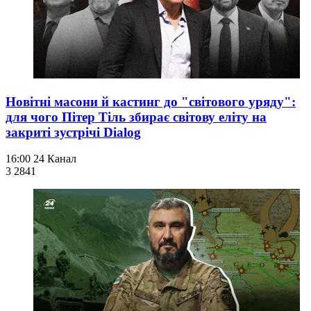
Новітні масони й кастинг до "світового уряду":
для чого Пітер Тіль збирає світову еліту на
закриті зустрічі Dialog
16:00
24 Канал
3 284
1