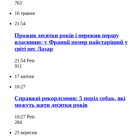
763
16 травня
21:54
Прожив десятки років і пережив першу
власницю: у Франції помер найстаріший у
світі пес Лазар
21:54
Pets
911
17 квітня
10:27
Справжні рекордсмени: 5 порід собак, які
можуть жити десятки років
10:27
Pets
284
25 вересня