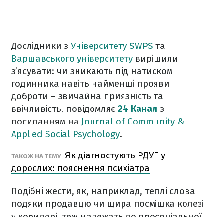
Дослідники з
Університету SWPS
та
Варшавського університету
вирішили
з’ясувати: чи зникають під натиском
годинника навіть найменші прояви
доброти – звичайна приязність та
ввічливість, повідомляє
24 Канал
з
посиланням на
Journal of Community &
Applied Social Psychology
.
Як діагностують РДУГ у
ТАКОЖ НА ТЕМУ
дорослих: пояснення психіатра
Подібні жести, як, наприклад, теплі слова
подяки продавцю чи щира посмішка колезі
у коридорі, теж належать до просоціальної