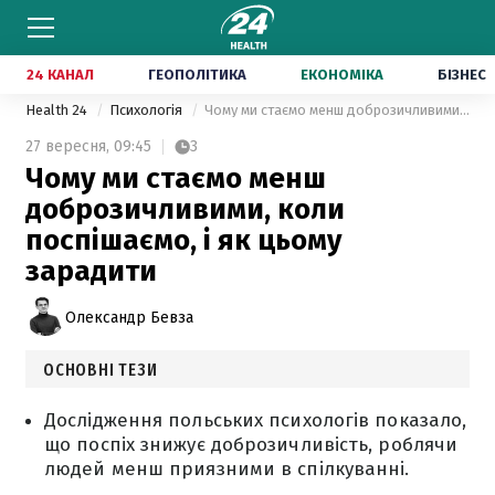
24 КАНАЛ
ГЕОПОЛІТИКА
ЕКОНОМІКА
БІЗНЕС
Health 24
Психологія
Чому ми стаємо менш доброзичливими, коли поспішаємо, і як цьому зарадити
27 вересня,
09:45
3
Чому ми стаємо менш
доброзичливими, коли
поспішаємо, і як цьому
зарадити
Олександр Бевза
ОСНОВНІ ТЕЗИ
Дослідження польських психологів показало,
що поспіх знижує доброзичливість, роблячи
людей менш приязними в спілкуванні.