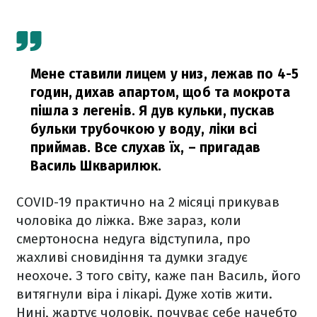
Мене ставили лицем у низ, лежав по 4-5
годин, дихав апартом, щоб та мокрота
пішла з легенів. Я дув кульки, пускав
бульки трубочкою у воду, ліки всі
приймав. Все слухав їх,
– пригадав
Василь Шкварилюк.
COVID-19 практично на 2 місяці прикував
чоловіка до ліжка. Вже зараз, коли
смертоносна недуга відступила, про
жахливі сновидіння та думки згадує
неохоче. З того світу, каже пан Василь, його
витягнули віра і лікарі. Дуже хотів жити.
Нині, жартує чоловік, почуває себе начебто