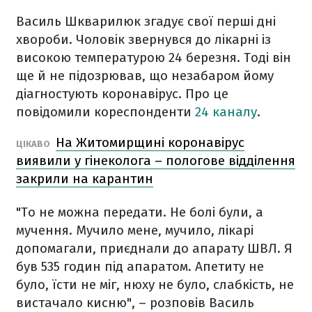
Василь Шкварилюк згадує свої перші дні
хвороби. Чоловік звернувся до лікарні із
високою температурою 24 березня. Тоді він
ще й не підозрював, що незабаром йому
діагностують коронавірус. Про це
повідомили кореспонденти
24 каналу
.
На Житомирщині коронавірус
ЦІКАВО
виявили у гінеколога – пологове відділення
закрили на карантин
"То не можна передати. Не болі були, а
мучення. Мучило мене, мучило, лікарі
допомагали, приєднали до апарату ШВЛ. Я
був 535 годин під апаратом. Апетиту не
було, їсти не міг, нюху не було, слабкість, не
вистачало кисню", – розповів Василь