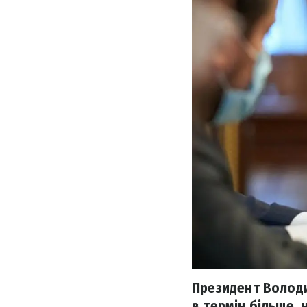
Президент Волод
в термін більше, 