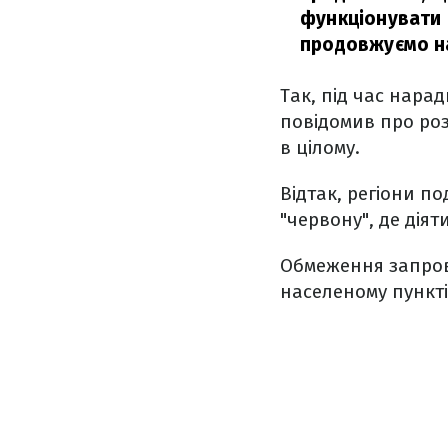
функціонувати 
продовжуємо на
Так, під час нара
повідомив про роз
в цілому.
Відтак, регіони по
"червону", де діят
Обмеження запров
населеному пункті