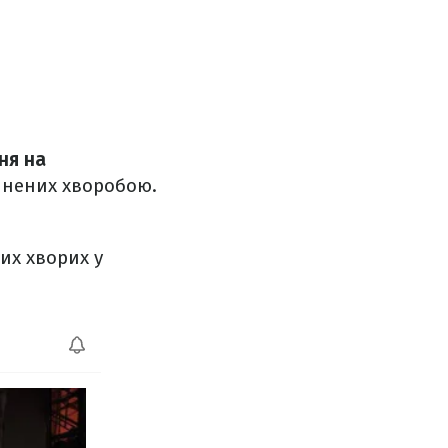
ня на
чинених хворобою.
их хворих у