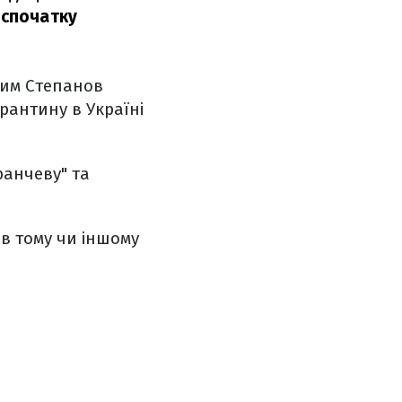
 спочатку
сим Степанов
рантину в Україні
ранчеву" та
в тому чи іншому