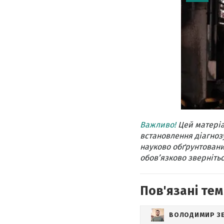
Важливо!
Цей матеріа
встановлення діагнозу
науково обґрунтовани
обов’язково звернітьс
Пов'язані тем
ВОЛОДИМИР З