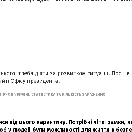
ького, треба діяти за розвитком ситуації. Про це
айті Офісу президента.
РУС В УКРАЇНІ: СТАТИСТИКА ТА КІЛЬКІСТЬ ЗАРАЖЕНИХ
ся від цього карантину. Потрібні чіткі рамки, я
б у людей були можливості для життя в безпец