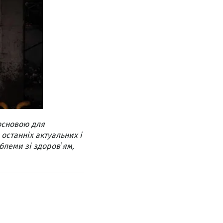
основою для
 останніх актуальних і
блеми зі здоровʼям,