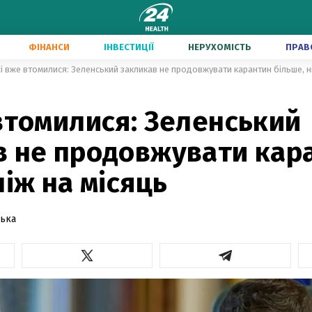
ФІНАНСИ
ІНВЕСТИЦІЇ
НЕРУХОМІСТЬ
ПРАВ
і вже втомилися: Зеленський закликав не продовжувати карантин більше, н
втомилися: Зеленський
в не продовжувати кар
ніж на місяць
ська