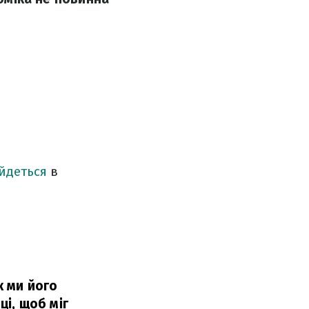
йдеться
в
к ми його
і, щоб міг