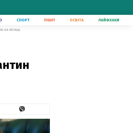
О
СПОРТ
FIGHT
ОСВІТА
ЛАЙФХАКИ
іж на місяць
антин