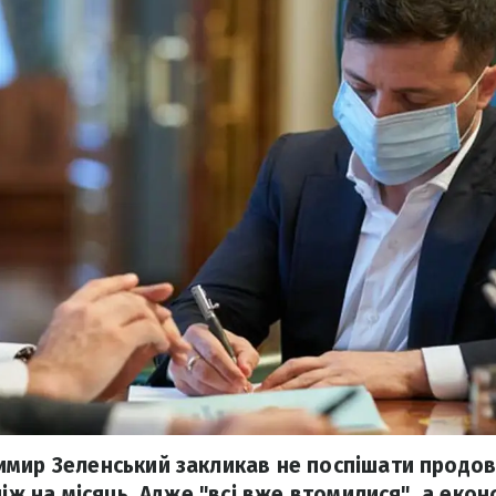
имир Зеленський закликав не поспішати продо
ніж на місяць. Адже "всі вже втомилися", а еко