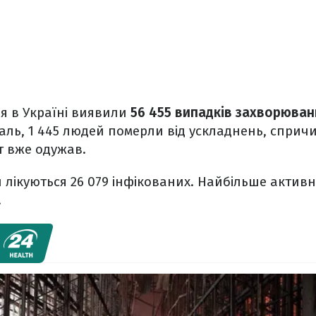
я в Україні виявили
56 455 випадків захворюван
жаль, 1 445 людей померли від ускладнень, спри
нт вже одужав.
и лікуються 26 079 інфікованих. Найбільше активн
.