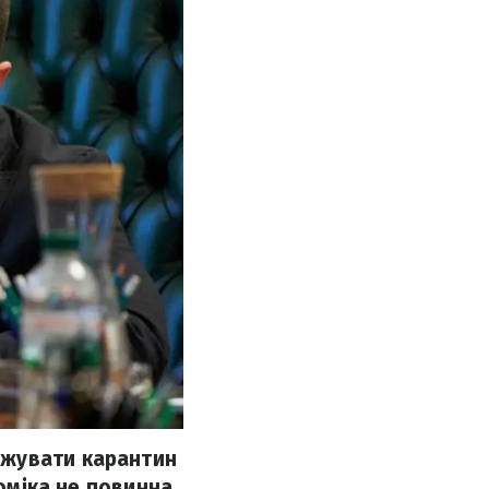
вжувати карантин
номіка не повинна