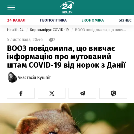
24 КАНАЛ
ГЕОПОЛІТИКА
ЕКОНОМІКА
БІЗНЕС
Health 24
Коронавірус COVID-19
ВООЗ повідомила, що вивчає інформацію про мутований штам COVID-19 від норок з Данії
5 листопада,
20:46
2
ВООЗ повідомила, що вивчає
інформацію про мутований
штам COVID-19 від норок з Данії
Анастасія Кушпіт