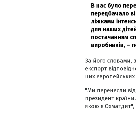
В нас було пер
передбачало від
ліжками інтенси
для наших дітей
постачанням сп
виробників,
– п
За його словами, 
експорт відповідн
цих європейських
"Ми перенесли від
президент країни.
якою є Охматдит", 