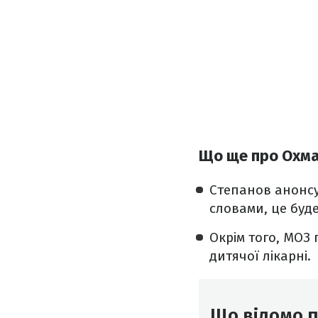
Що ще про Охма
Степанов анонсув
словами, це буде
Окрім того, МОЗ 
дитячої лікарні.
Що відомо п