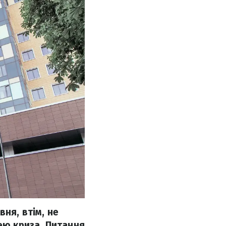
ня, втім, не
ею криза. Питання