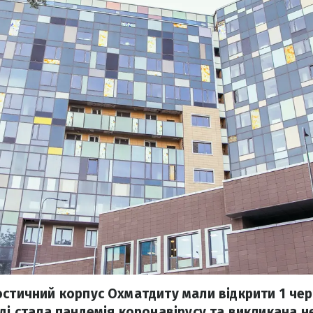
остичний корпус Охматдиту мали відкрити 1 черв
аді стала пандемія коронавірусу та викликана н