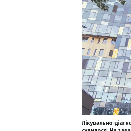
Лікувально-діагн
судилося. На зав