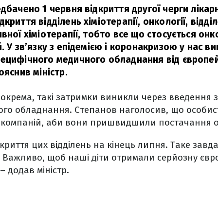
едбачено 1 червня відкриття другої черги лікар
криття відділень хіміотерапії, онкології, відділ
вної хіміотерапії, тобто все що стосується он
. У зв’язку з епідемією і коронакризою у нас в
ецифічного медичного обладнання від європе
ояснив міністр.
зокрема, такі затримки виникли через введення 
ого обладнання. Степанов наголосив, що особис
 компаній, аби вони пришвидшили постачання 
криття цих відділень на кінець липня. Таке завда
 Важливо, щоб наші діти отримали серйозну євро
– додав міністр.