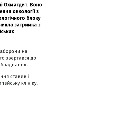
ні Охматдит. Воно
ення онкології з
кологічного блоку
иникла затримка з
йських
заборони на
то звертався до
обладнання.
ння ставив і
пейську клініку,