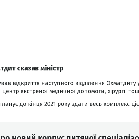
тдит сказав міністр
ав відкриття наступного відділення Охматдиту у 
 центр екстреної медичної допомоги, хірургії тощ
планує до кінця 2021 року здати весь комплекс ці
ро новий корпус дитячої спеціаліз