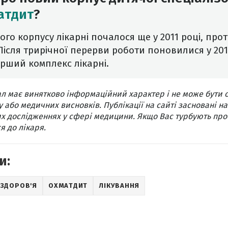
атдит
?
го корпусу лікарні почалося ще у 2011 році, проте
ісля трирічної перерви роботи поновилися у 2016 
ерший комплекс лікарні.
л має винятково інформаційний характер і не може бути 
 або медичних висновків. Публікації на сайті засновані на
х дослідженнях у сфері медицини. Якщо Вас турбують про
я до лікаря.
и:
ЗДОРОВ'Я
ОХМАТДИТ
ЛІКУВАННЯ