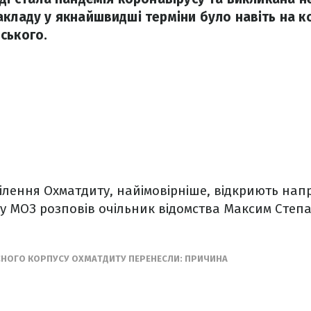
акладу у якнайшвидші терміни було навіть на к
ського.
ділення Охматдиту, найімовірніше, відкриють нап
гу МОЗ розповів очільник відомства Максим Сте
СНОГО КОРПУСУ ОХМАТДИТУ ПЕРЕНЕСЛИ: ПРИЧИНА