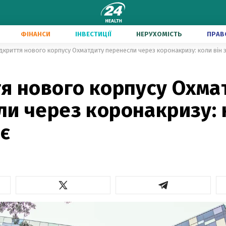
ФІНАНСИ
ІНВЕСТИЦІЇ
НЕРУХОМІСТЬ
ПРАВ
дкриття нового корпусу Охматдиту перенесли через коронакризу: коли він
тя нового корпусу Охма
и через коронакризу: 
є