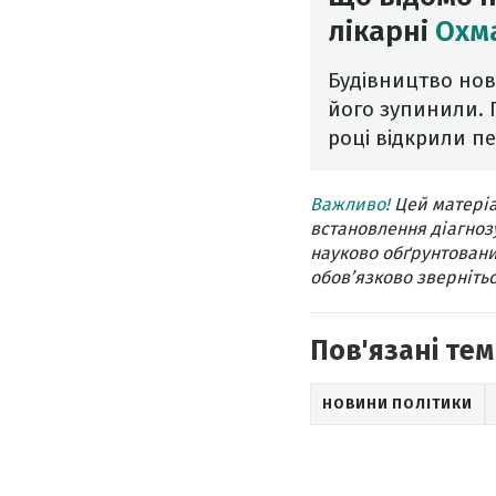
лікарні
Охм
Будівництво ново
його зупинили. П
році відкрили п
Важливо!
Цей матеріа
встановлення діагнозу
науково обґрунтовани
обов’язково звернітьс
Пов'язані тем
НОВИНИ ПОЛІТИКИ