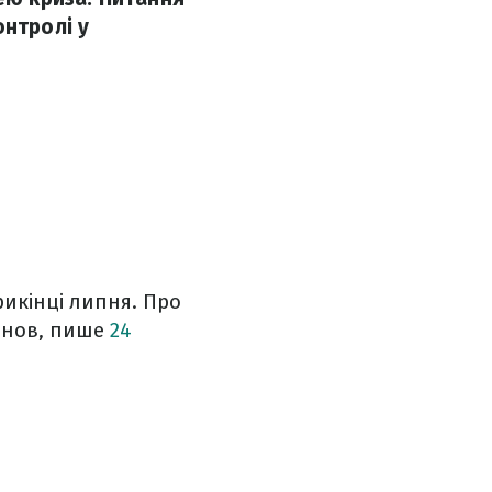
онтролі у
рикінці липня. Про
панов, пише
24