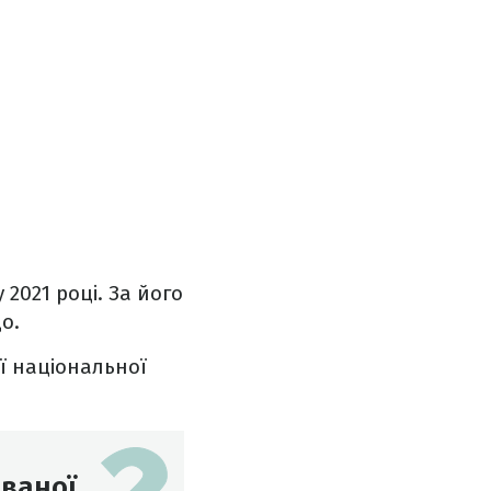
2021 році. За його
о.
єї національної
ованої