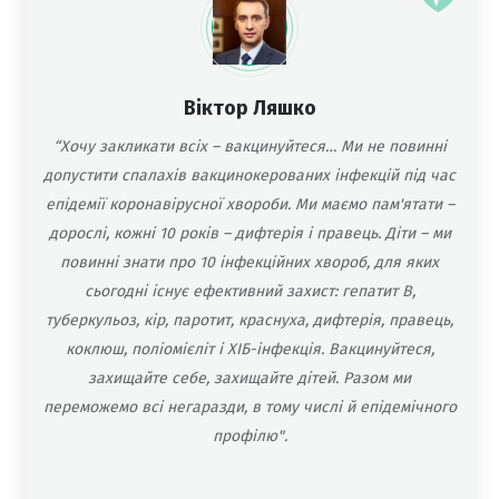
Віктор Ляшко
“Хочу закликати всіх – вакцинуйтеся… Ми не повинні
допустити спалахів вакцинокерованих інфекцій під час
епідемії коронавірусної хвороби. Ми маємо пам'ятати –
дорослі, кожні 10 років – дифтерія і правець. Діти – ми
повинні знати про 10 інфекційних хвороб, для яких
сьогодні існує ефективний захист: гепатит B,
туберкульоз, кір, паротит, краснуха, дифтерія, правець,
коклюш, поліомієліт і ХІБ-інфекція. Вакцинуйтеся,
захищайте себе, захищайте дітей. Разом ми
переможемо всі негаразди, в тому числі й епідемічного
профілю".