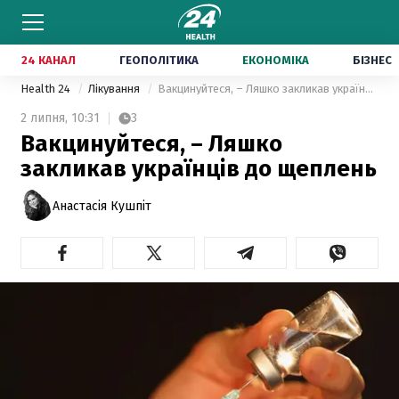
24 КАНАЛ
ГЕОПОЛІТИКА
ЕКОНОМІКА
БІЗНЕС
Health 24
Лікування
Вакцинуйтеся, – Ляшко закликав українців до щеплень
2 липня,
10:31
3
Вакцинуйтеся, – Ляшко
закликав українців до щеплень
Анастасія Кушпіт