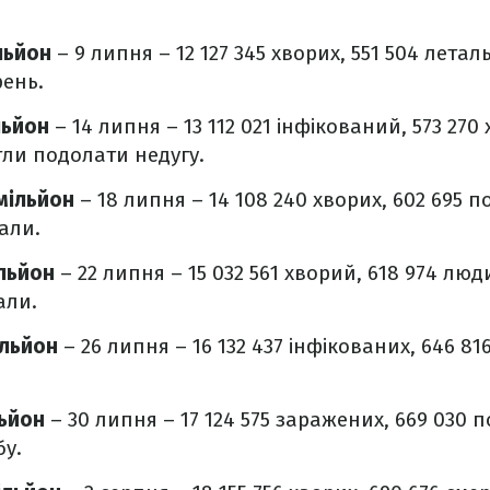
льйон
– 9 липня – 12 127 345 хворих, 551 504 летал
рень.
льйон
– 14 липня – 13 112 021 інфікований, 573 27
огли подолати недугу.
мільйон
– 18 липня – 14 108 240 хворих, 602 695 п
али.
ільйон
– 22 липня – 15 032 561 хворий, 618 974 лю
али.
ільйон
– 26 липня – 16 132 437 інфікованих, 646 81
льйон
– 30 липня – 17 124 575 заражених, 669 030 п
у.