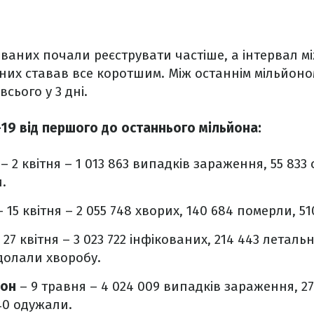
ікованих почали реєструвати частіше, а інтервал 
них ставав все коротшим. Між останнім мільйоно
сього у 3 дні.
19 від першого до останнього мільйона:
н
– 2 квітня – 1 013 863 випадків зараження, 55 833 
.
 15 квітня – 2 055 748 хворих, 140 684 померли, 5
 27 квітня – 3 023 722 інфікованих, 214 443 леталь
одолали хворобу.
йон
– 9 травня – 4 024 009 випадків зараження, 2
40 одужали.