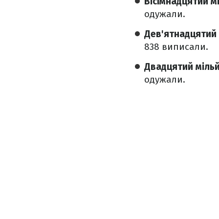
Вісімнадцятий м
одужали.
Дев'ятнадцятий
838 виписали.
Двадцятий міль
одужали.