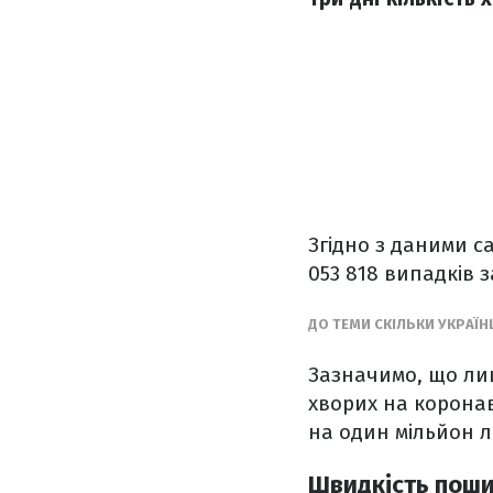
Згідно з даними с
053 818 випадків 
ДО ТЕМИ СКІЛЬКИ УКРАЇНЦ
Зазначимо, що лиш
хворих на коронаві
на один мільйон л
Швидкість поши