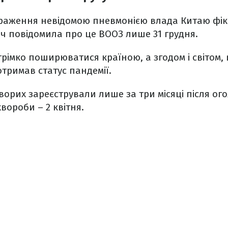
раження невідомою пневмонією влада Китаю фік
оч повідомила про це ВООЗ лише 31 грудня.
рімко поширюватися країною, а згодом і світом, 
отримав статус пандемії.
орих зареєстрували лише за три місяці після о
вороби – 2 квітня.