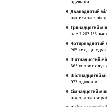
одужали.
Дванадцятий мі
виписали з ліка
Тринадцятий мі
але 7 267 155 зм
Чотирнадцятий 
965 тих, що одуж
П'ятнадцятий м
865 хворих одуж
Шістнадцятий м
077 одужали.
Сімнадцятий мі
подолали хвороб