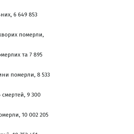
ьних, 6 649 853
0 хворих померли,
омерлих та 7 895
дини померли, 8 533
6 смертей, 9 300
омерли, 10 002 205