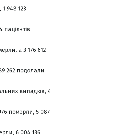
 1 948 123
4 пацієнтів
ерли, а 3 176 612
 889 262 подолали
тальних випадків, 4
976 померли, 5 087
ерли, 6 004 136