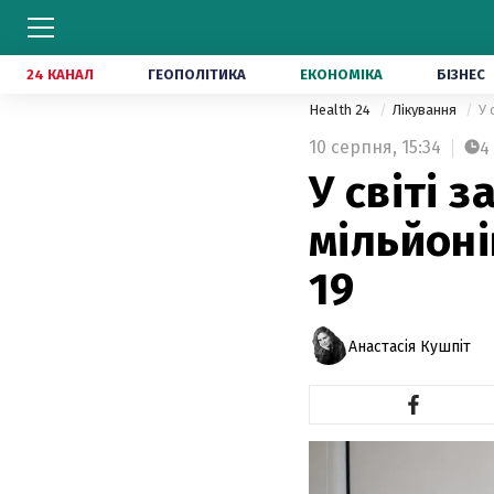
24 КАНАЛ
ГЕОПОЛІТИКА
ЕКОНОМІКА
БІЗНЕС
Health 24
Лікування
У 
10 серпня,
15:34
4
У світі 
мільйоні
19
Анастасія Кушпіт