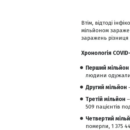
Втім, відтоді інф
мільйоном зараже
заражень різниця в
Хронологія COVID-
Перший мільйо
людини одужали
Другий мільйон
–
Третій мільйон
–
509 пацієнтів п
Четвертий міль
померли, 1 375 4