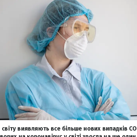
 світу виявляють все більше нових випадків COV
 хворих на коронавірус у світі зросла на ще один