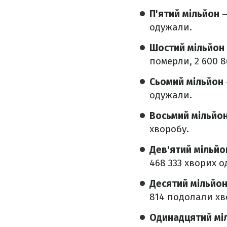
П'ятий мільйон
–
одужали.
Шостий мільйон
померли, 2 600 
Сьомий мільйон
одужали.
Восьмий мільйо
хворобу.
Дев'ятий мільй
468 333 хворих 
Десятий мільйо
814 подолали хв
Одинадцятий мі