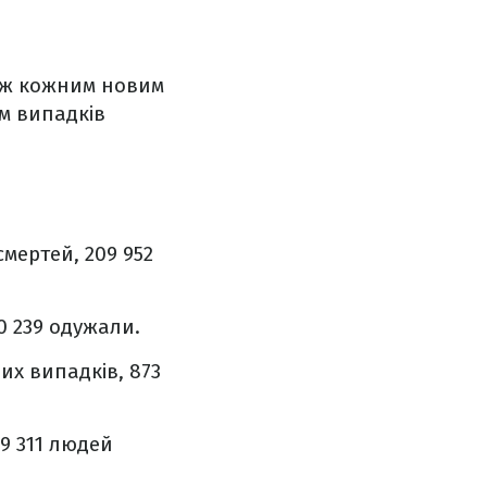
між кожним новим
м випадків
смертей, 209 952
10 239 одужали.
них випадків, 873
79 311 людей