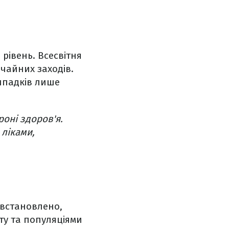
 рівень. Всесвітня
ичайних заходів.
випадків лише
оні здоров'я.
 ліками,
 встановлено,
ту та популяціями