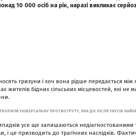
онад 10 000 осіб на рік, наразі викликає серй
осять гризуни і хоч вона рідше передається між
ає жителів бідних сільських місцевостей, які не
ини.
ТВОРИЛИ УНІВЕРСАЛЬНУ ПРОТИОТРУТУ, ЯКА ДІЄ ПІСЛЯ УКУСІВ НАЙН
 випадків усе ще залишаються недіагностованими 
, і це призводить до трагічних наслідків. Фактич