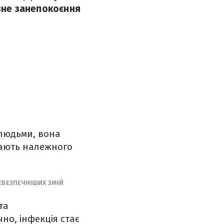
озне занепокоєння
 людьми, вона
 мають належного
ЕБЕЗПЕЧНІШИХ ЗМІЙ
та
но, інфекція стає