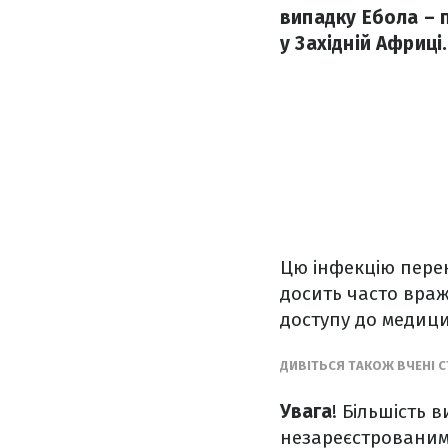
випадку Ебола – п
у Західній Африці.
Цю інфекцію перен
досить часто враж
доступу до медиц
ДИВІТЬСЯ ТАКОЖ ВЧЕНІ С
Увага
! Більшість
незареєстрованими