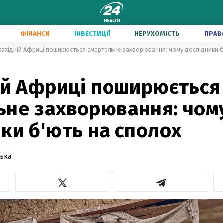
ФІНАНСИ
ІНВЕСТИЦІЇ
НЕРУХОМІСТЬ
ПРАВ
Західній Африці поширюється смертельне захворювання: чому дослідники б
ній Африці поширюється
ьне захворювання: чом
ки б'ють на сполох
ська