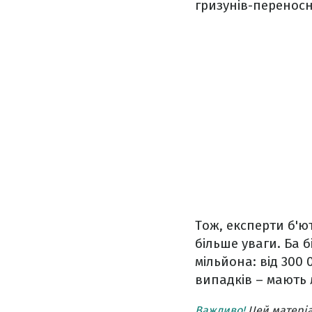
гризунів-переносн
Тож, експерти б'ю
більше уваги. Ба 
мільйона: від 300
випадків – мають 
Важливо!
Цей матеріа