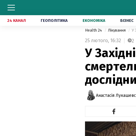
24 КАНАЛ
ГЕОПОЛІТИКА
ЕКОНОМІКА
БІЗНЕС
Health 24
Лікування
У 
25 лютого,
16:32
2
У Захід
смертел
дослідни
Анастасія Лукашев