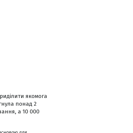
приділити якомога
гнула понад 2
чання, а 10 000
основою для