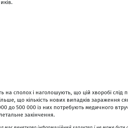
иків.
ть на сполох і наголошують, що цій хворобі слід 
більше, що кількість нових випадків зараження ся
 000 до 500 000 із них потребують медичного втру
летальне закінчення.
л має винятково інформаційний характер і не може бути 