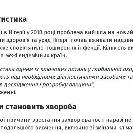
тистика
ї в Нігерії у 2018 році проблема вийшла на новий
ни здоров'я та уряд Нігерії почав вживати надзв
уже сповільнило поширення інфекції. Кількість 
за межі ендемічних країн.
стала одним із ключових питань у глобальній охор
ють над необхідними діагностичними засобами та
 дослідження і розробку вакцини",
еженні.
и становить хвороба
ої причини зростання захворюваності наразі не
 подальшого вивчення, включно зі змінами кліма