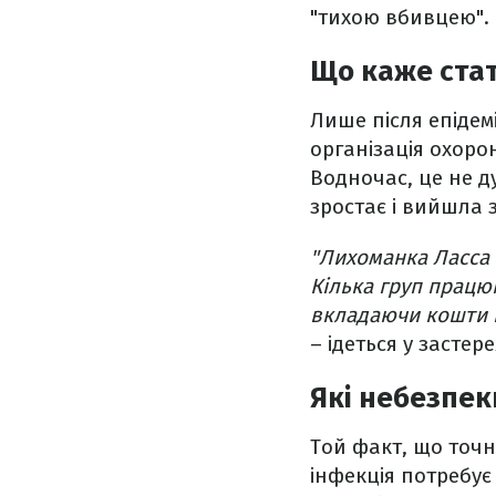
"тихою вбивцею".
Що каже ста
Лише після епідемі
організація охоро
Водночас, це не д
зростає і вийшла 
"Лихоманка Ласса 
Кілька груп працю
вкладаючи кошти в
– ідеться у застер
Які небезпек
Той факт, що точн
інфекція потребує