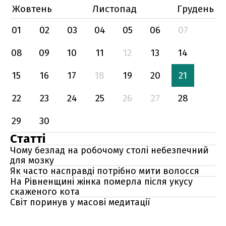
Жовтень
Листопад
Грудень
01
02
03
04
05
06
07
08
09
10
11
12
13
14
15
16
17
18
19
20
21
22
23
24
25
26
27
28
29
30
Статті
Чому безлад на робочому столі небезпечний
для мозку
Як часто насправді потрібно мити волосся
На Рівненщині жінка померла після укусу
скаженого кота
Світ поринув у масові медитації