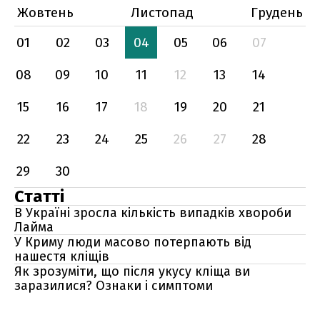
Жовтень
Листопад
Грудень
01
02
03
04
05
06
07
08
09
10
11
12
13
14
15
16
17
18
19
20
21
22
23
24
25
26
27
28
29
30
Статті
В Україні зросла кількість випадків хвороби
Лайма
У Криму люди масово потерпають від
нашестя кліщів
Як зрозуміти, що після укусу кліща ви
заразилися? Ознаки і симптоми