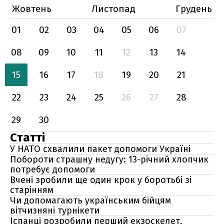
Жовтень
Листопад
Грудень
01
02
03
04
05
06
07
08
09
10
11
12
13
14
15
16
17
18
19
20
21
22
23
24
25
26
27
28
29
30
Статті
У НАТО схвалили пакет допомоги Україні
Побороти страшну недугу: 13-річний хлопчик
потребує допомоги
Вчені зробили ще один крок у боротьбі зі
старінням
Чи допомагають українським бійцям
вітчизняні турнікети
Іспанці розробили перший екзоскелет,