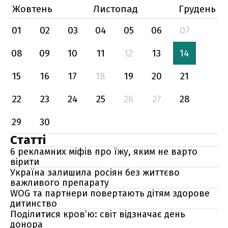
Жовтень
Листопад
Грудень
01
02
03
04
05
06
07
08
09
10
11
12
13
14
15
16
17
18
19
20
21
22
23
24
25
26
27
28
29
30
Статті
6 рекламних міфів про їжу, яким не варто
вірити
Україна залишила росіян без життєво
важливого препарату
WOG та партнери повертають дітям здорове
дитинство
Поділитися кров’ю: світ відзначає день
донора