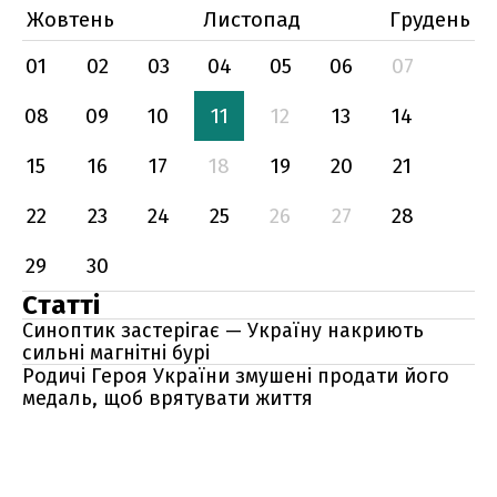
Жовтень
Листопад
Грудень
01
02
03
04
05
06
07
08
09
10
11
12
13
14
15
16
17
18
19
20
21
22
23
24
25
26
27
28
29
30
Статті
Синоптик застерігає — Україну накриють
сильні магнітні бурі
Родичі Героя України змушені продати його
медаль, щоб врятувати життя