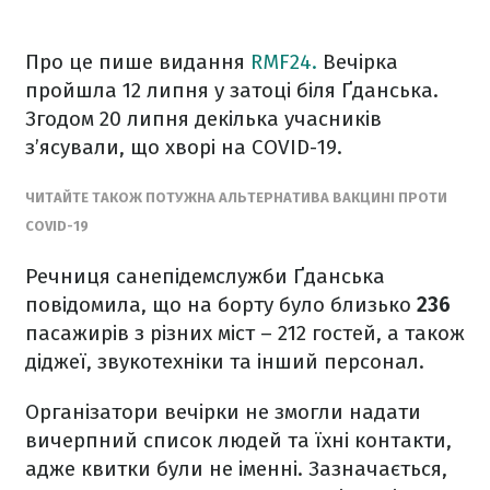
Про це пише видання
RMF24.
Вечірка
пройшла 12 липня у затоці біля Ґданська.
Згодом 20 липня декілька учасників
з’ясували, що хворі на COVID-19.
ЧИТАЙТЕ ТАКОЖ ПОТУЖНА АЛЬТЕРНАТИВА ВАКЦИНІ ПРОТИ
COVID-19
Речниця санепідемслужби Ґданська
повідомила, що на борту було близько
236
пасажирів з різних міст – 212 гостей, а також
діджеї, звукотехніки та інший персонал.
Організатори вечірки не змогли надати
вичерпний список людей та їхні контакти,
адже квитки були не іменні. Зазначається,