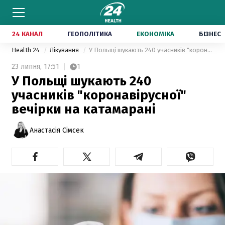
24 КАНАЛ
ГЕОПОЛІТИКА
ЕКОНОМІКА
БІЗНЕС
Health 24
Лікування
У Польщі шукають 240 учасників "коронавірусної" вечірки на катамарані
23 липня,
17:51
1
У Польщі шукають 240
учасників "коронавірусної"
вечірки на катамарані
Анастасія Сімсек