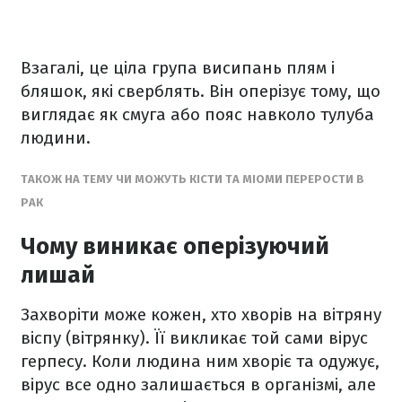
Взагалі, це ціла група висипань плям і
бляшок, які сверблять. Він оперізує тому, що
виглядає як смуга або пояс навколо тулуба
людини.
ТАКОЖ НА ТЕМУ ЧИ МОЖУТЬ КІСТИ ТА МІОМИ ПЕРЕРОСТИ В
РАК
Чому виникає оперізуючий
лишай
Захворіти може кожен, хто хворів на вітряну
віспу (вітрянку). Її викликає той сами вірус
герпесу. Коли людина ним хворіє та одужує,
вірус все одно залишається в організмі, але