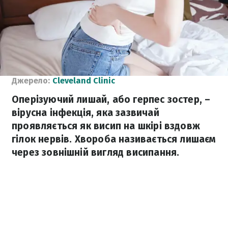
Джерело:
Cleveland Clinic
Оперізуючий лишай, або герпес зостер, –
вірусна інфекція, яка зазвичай
проявляється як висип на шкірі вздовж
гілок нервів. Хвороба називається лишаєм
через зовнішній вигляд висипання.