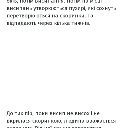
біль, потім висипання. Потім на місці
висипань утворюються пухирі, які сохнуть і
перетворюються на скоринки. Та
відпадають через кілька тижнів.
До тих пір, поки висип не висох і не
вкрилася скоринкою, людина вважається