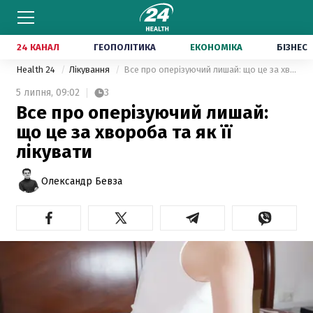
24 КАНАЛ
ГЕОПОЛІТИКА
ЕКОНОМІКА
БІЗНЕС
Health 24
Лікування
Все про оперізуючий лишай: що це за хвороба та як її лікувати
5 липня,
09:02
3
Все про оперізуючий лишай:
що це за хвороба та як її
лікувати
Олександр Бевза