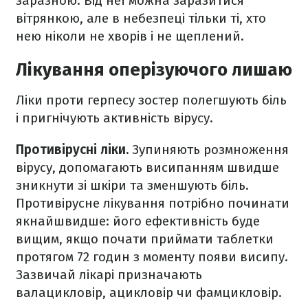
заразною. Від неї можна заразитися
вітрянкою, але в небезпеці тільки ті, хто
нею ніколи не хворів і не щеплений.
Лікування оперізуючого лишаю
Ліки проти герпесу зостер полегшують біль
і пригнічують активність вірусу.
Противірусні ліки.
Зупиняють розмноження
вірусу, допомагають висипанням швидше
зникнути зі шкіри та зменшують біль.
Противірусне лікування потрібно починати
якнайшвидше: його ефективність буде
вищим, якщо почати приймати таблетки
протягом 72 годин з моменту появи висипу.
Зазвичай лікарі призначають
валацикловір, ацикловір чи фамцикловір.