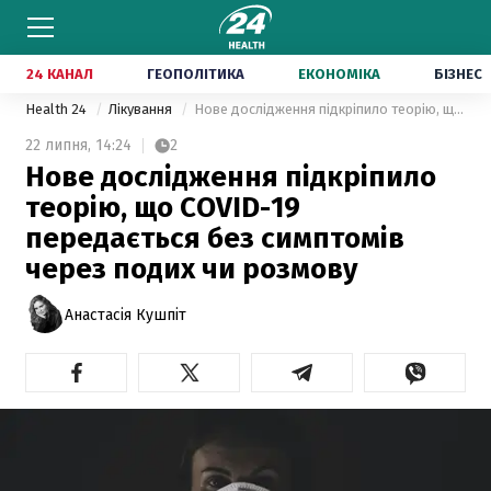
24 КАНАЛ
ГЕОПОЛІТИКА
ЕКОНОМІКА
БІЗНЕС
Health 24
Лікування
Нове дослідження підкріпило теорію, що COVID-19 передається без симптомів через подих чи розмову
22 липня,
14:24
2
Нове дослідження підкріпило
теорію, що COVID-19
передається без симптомів
через подих чи розмову
Анастасія Кушпіт