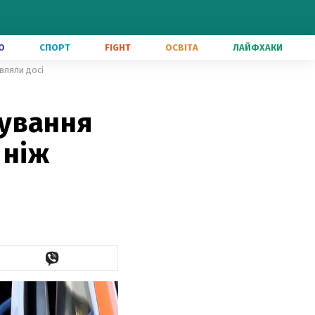
О
СПОРТ
FIGHT
ОСВІТА
ЛАЙФХАКИ
являли досі
кування
 ніж