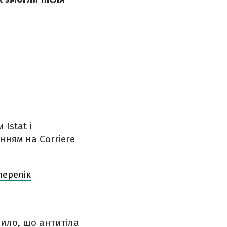
Istat і
нням на Corriere
перелік
вило, що антитіла