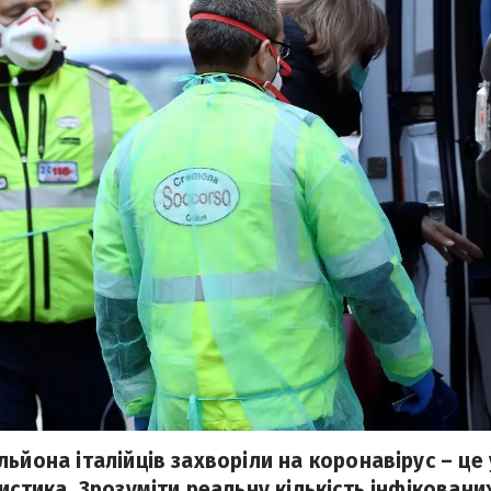
ьйона італійців захворіли на коронавірус – це 
истика. Зрозуміти реальну кількість інфіковани