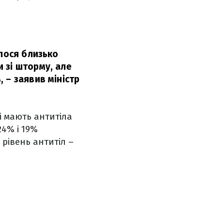
улося близько
 зі шторму, але
,
– заявив міністр
і мають антитіла
24% і 19%
 рівень антитіл –