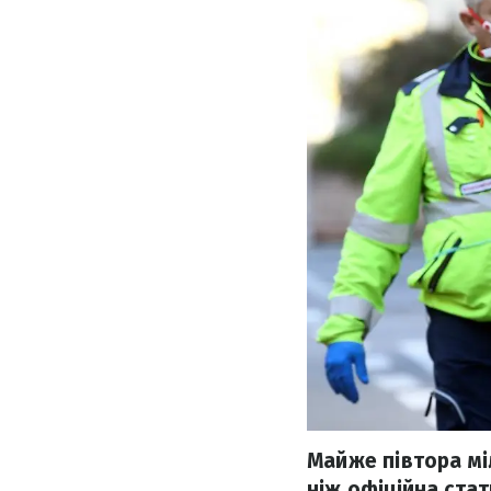
Майже півтора міл
ніж офіційна стат