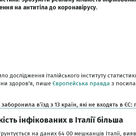
ення на антитіла до коронавірусу.
ло дослідження італійського інституту статистики 
они здоров'я, пише
Європейська правда
з посила
 заборонила в’їзд з 13 країн, які не входять в ЄС: 
ість інфікованих в Італії більша
ґрунтується на даних 64 00 мешканців Італії, вия