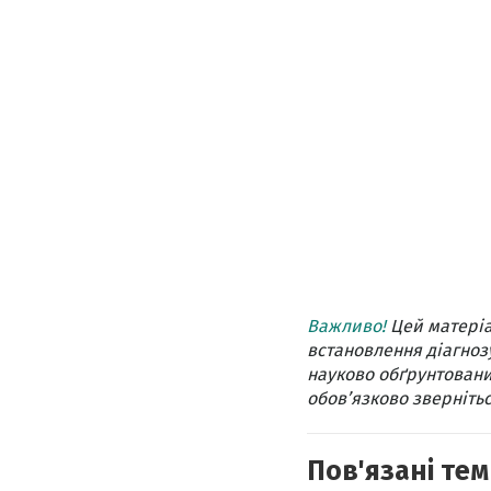
Важливо!
Цей матеріа
встановлення діагнозу
науково обґрунтовани
обов’язково звернітьс
Пов'язані тем