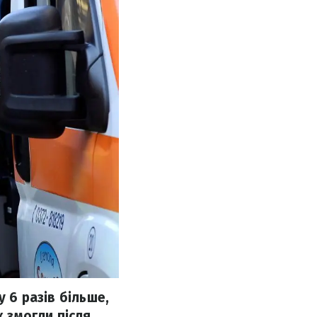
у 6 разів більше,
х змогли після