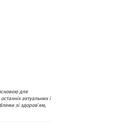
основою для
 останніх актуальних і
блеми зі здоровʼям,