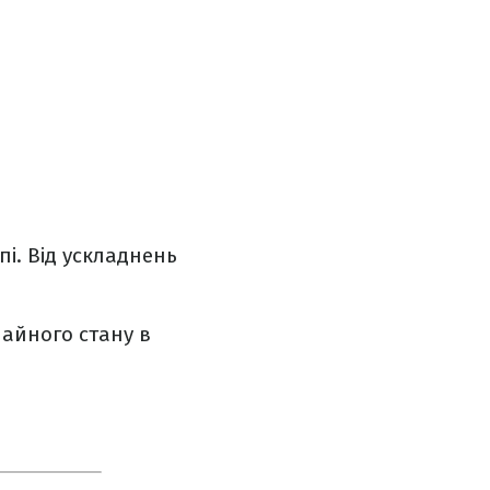
пі. Від ускладнень
айного стану в