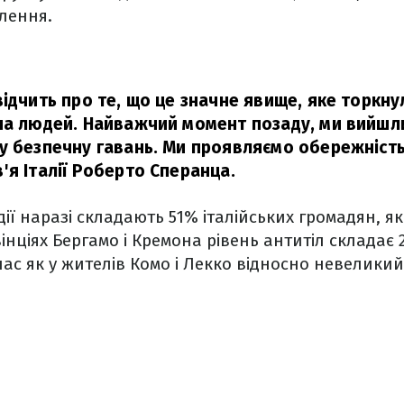
елення.
відчить про те, що це значне явище, яке торкн
на людей. Найважчий момент позаду, ми вийшли
у безпечну гавань. Ми проявляємо обережність
'я Італії Роберто Сперанца.
ї наразі складають 51% італійських громадян, як
вінціях Бергамо і Кремона рівень антитіл складає 
час як у жителів Комо і Лекко відносно невеликий