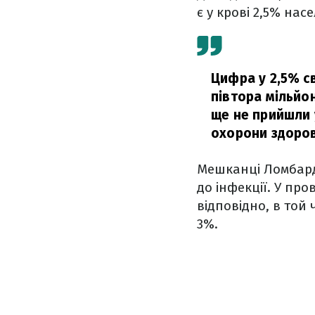
є у крові 2,5% нас
Цифра у 2,5% с
півтора мільйо
ще не прийшли 
охорони здоров
Мешканці Ломбарді
до інфекції. У про
відповідно, в той 
3%.