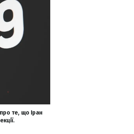
ро те, що Іран
екції.