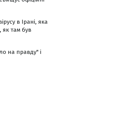
русу в Ірані, яка
, як там був
о на правду" і