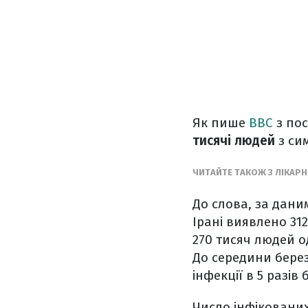
Як пише
BBC
з пос
тисячі людей
з си
ЧИТАЙТЕ ТАКОЖ З ЛІКАРН
До слова, за дан
Ірані виявлено 31
270 тисяч людей 
До середини берез
інфекції в 5 разів
Число інфікованих