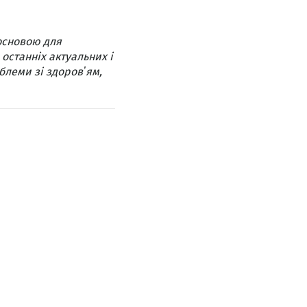
основою для
 останніх актуальних і
блеми зі здоровʼям,