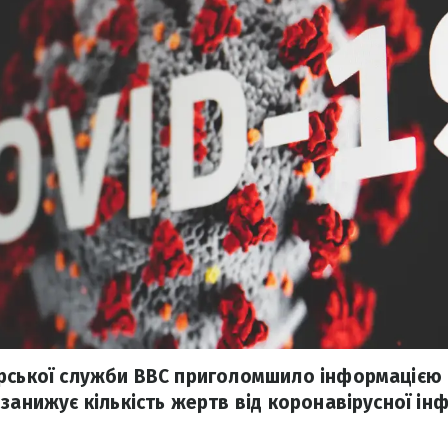
рської служби ВВС приголомшило інформацією п
занижує кількість жертв від коронавірусної інф