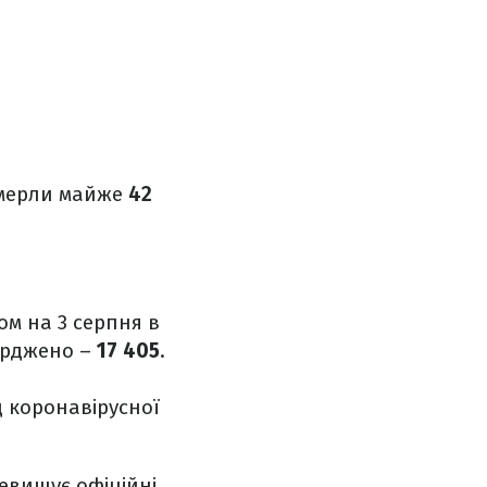
омерли майже
42
ном на 3 серпня в
верджено –
17 405
.
д коронавірусної
евищує офіційні