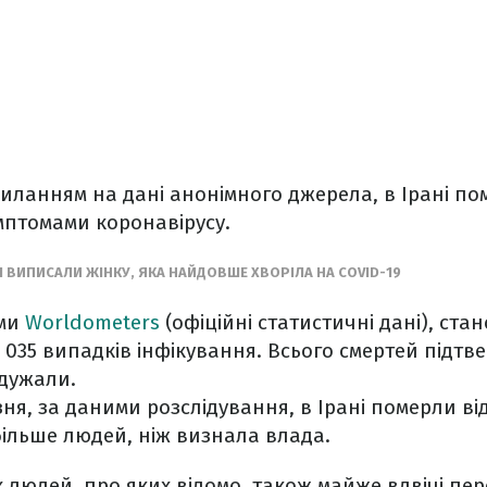
иланням на дані анонімного джерела, в Ірані п
мптомами коронавірусу.
І ВИПИСАЛИ ЖІНКУ, ЯКА НАЙДОВШЕ ХВОРІЛА НА COVID-19
ими
Worldometers
(офіційні статистичні дані), ста
2 035 випадків інфікування. Всього смертей підт
одужали.
ня, за даними розслідування, в Ірані померли ві
 більше людей, ніж визнала влада.
 людей, про яких відомо, також майже вдвічі пер