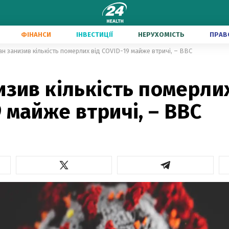
ФІНАНСИ
ІНВЕСТИЦІЇ
НЕРУХОМІСТЬ
ПРАВ
ан занизив кількість померлих від COVID-19 майже втричі, – BBC
изив кількість померлих
 майже втричі, – BBC