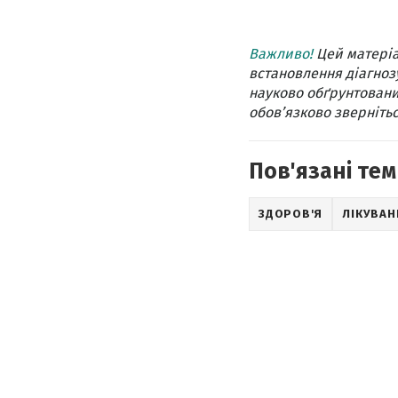
Важливо!
Цей матеріа
встановлення діагнозу
науково обґрунтовани
обов’язково звернітьс
Пов'язані тем
ЗДОРОВ'Я
ЛІКУВАН