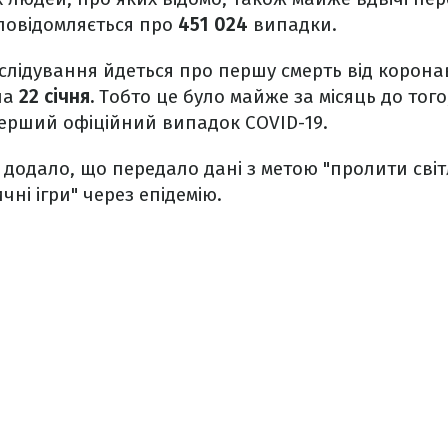
повідомляється про
451 024
випадки.
слідування йдеться про першу смерть від коронаві
на
22 січня.
Тобто це було майже за місяць до того
ерший офіційний випадок COVID-19.
додало, що передало дані з метою "пролити світл
ні ігри" через епідемію.