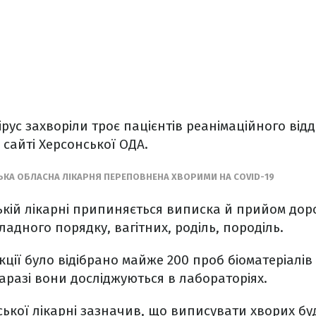
рус захворіли троє пацієнтів реанімаційного відд
 сайті Херсонської ОДА.
ЬКА ОБЛАСНА ЛІКАРНЯ ПЕРЕПОВНЕНА ХВОРИМИ НА COVID-19
ській лікарні припиняється виписка й прийом доро
ладного порядку, вагітних, роділь, породіль.
ції було відібрано майже 200 проб біоматеріалів 
аразі вони досліджуються в лабораторіях.
ської лікарні зазначив, що виписувати хворих буд