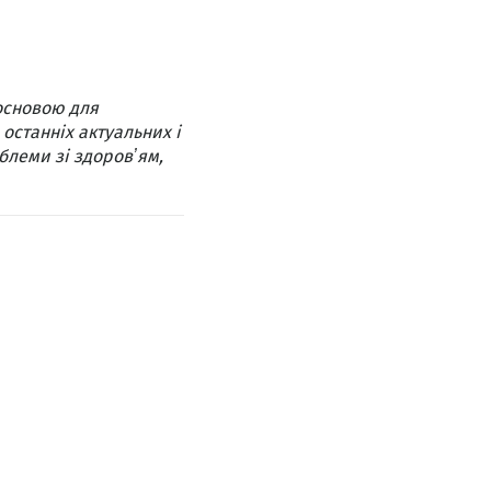
основою для
 останніх актуальних і
блеми зі здоровʼям,