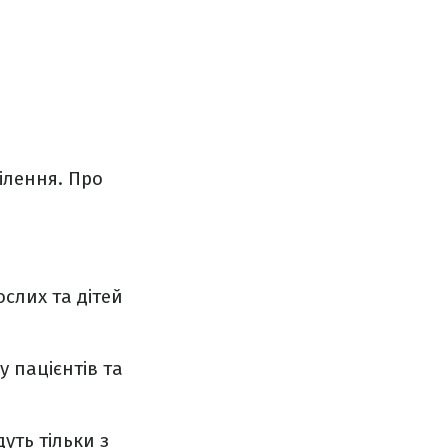
ілення. Про
слих та дітей
у пацієнтів та
уть тільки з