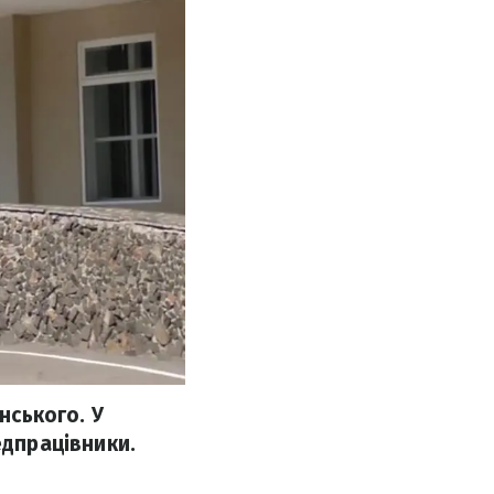
нського. У
едпрацівники.