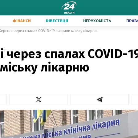
ФІНАНСИ
ІНВЕСТИЦІЇ
НЕРУХОМІСТЬ
ПРАВ
Херсоні через спалах COVID-19 закрили міську лікарню
і через спалах COVID-1
міську лікарню