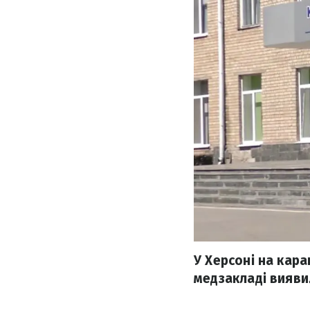
У Херсоні на кара
медзакладі виявил