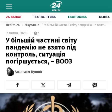
24 КАНАЛ
ГЕОПОЛІТИКА
ЕКОНОМІКА
БІЗНЕС
Health 24
Лікування
У більшій частині світу пандемію не взято під контроль, ситуація погіршується, – ВООЗ
9 липня,
16:18
2
У більшій частині світу
пандемію не взято під
контроль, ситуація
погіршується, – ВООЗ
Анастасія Кушпіт