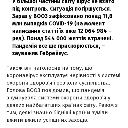
У більшої частини світу вірус не взято
під контроль. Ситуація погіршується.
Зараз у ВООЗ зафіксовано понад 11,8
млн випадків COVID-19 (на момент
написання статті їх вже 12 064 984 –
ред). Понад 544 000 життів втрачені.
Пандемія все ще прискорюється,
–
зауважив Гебрейєус.
Також він наголосив на тому, що
коронавірус експлуатує нерівності в системі
охорони здоров’я і розколи суспільства.
Голова ВООЗ повідомив, що пандемія
зруйнувала системи охорони здоров’я у
деяких найбагатших країнах світу. Разом з
тим, деякі значно бідніші країни зуміли
вжити вжили успішних заходів.