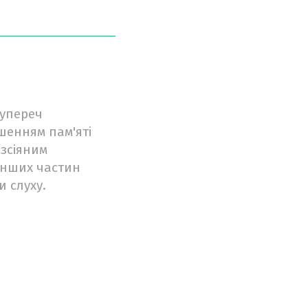
В
супереч
шенням пам'яті
озсіяним
 інших частин
и слуху.