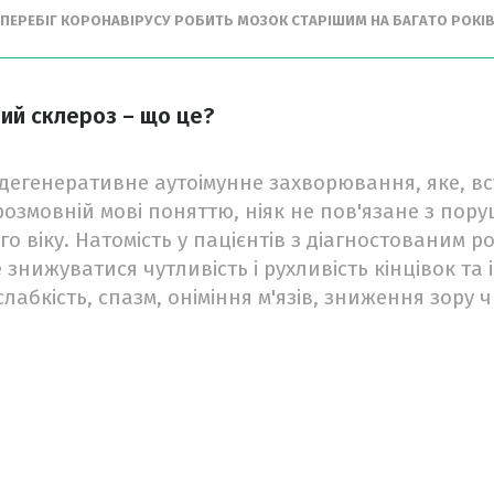
 ПЕРЕБІГ КОРОНАВІРУСУ РОБИТЬ МОЗОК СТАРІШИМ НА БАГАТО РОКІ
ний склероз – що це?
дегенеративне аутоімунне захворювання, яке, в
озмовній мові поняттю, ніяк не пов'язане з пору
о віку. Натомість у пацієнтів з діагностованим р
знижуватися чутливість і рухливість кінцівок та
слабкість, спазм, оніміння м'язів, зниження зору ч