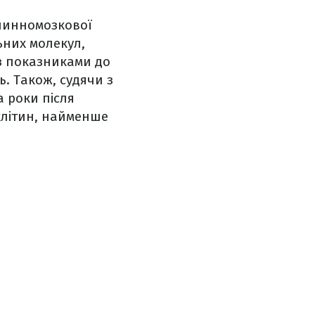
 спинномозкової
ьних молекул,
з показниками до
ь. Також, судячи з
а роки після
клітин, найменше