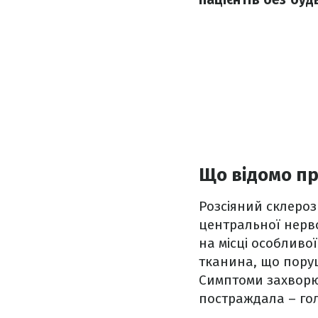
Що відомо пр
Розсіяний склеро
центральної нерв
на місці особливо
тканина, що поруш
Симптоми захворю
постраждала – го