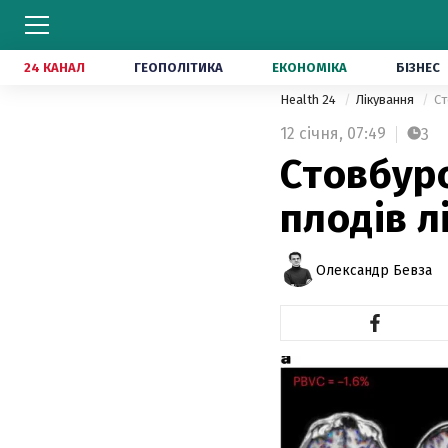
24 КАНАЛ
ГЕОПОЛІТИКА
ЕКОНОМІКА
БІЗНЕС
Health 24
Лікування
Ст
12 січня,
07:49
3
Стовбуро
плодів л
Олександр Бевза