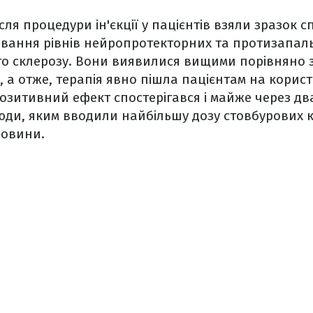
ісля процедури ін'єкції у пацієнтів взяли зразок
ювання рівнів нейропротекторних та протизапал
ого склерозу. Вони виявилися вищими порівняно 
, а отже, терапія явно пішла пацієнтам на корист
позитивний ефект спостерігався і майже через дв
юди, яким вводили найбільшу дозу стовбурових 
човини.