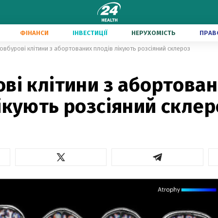
ФІНАНСИ
ІНВЕСТИЦІЇ
НЕРУХОМІСТЬ
ПРАВ
овбурові клітини з абортованих плодів лікують розсіяний склероз
ві клітини з абортова
ікують розсіяний склер