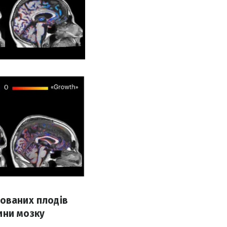
тованих плодів
ини мозку