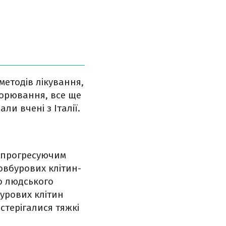
методів лікування,
ворювання, все ще
ли вчені з Італії.
м прогресуючим
вбурових клітин-
го людського
урових клітин
остерігалися тяжкі