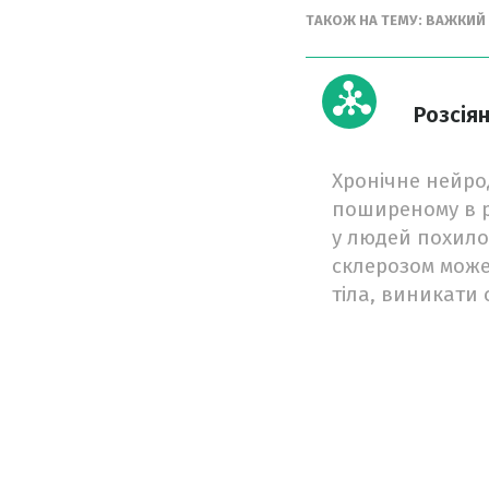
ТАКОЖ НА ТЕМУ: ВАЖКИЙ
Розсія
Хронічне нейро
поширеному в р
у людей похилог
склерозом може 
тіла, виникати 