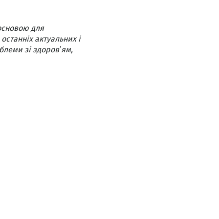
основою для
 останніх актуальних і
блеми зі здоровʼям,