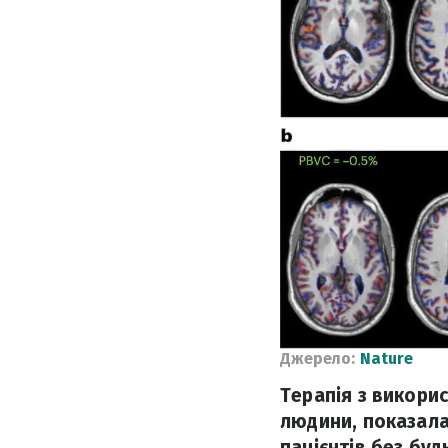
Джерело:
Nature
Терапія з викори
людини, показала
пацієнтів без буд