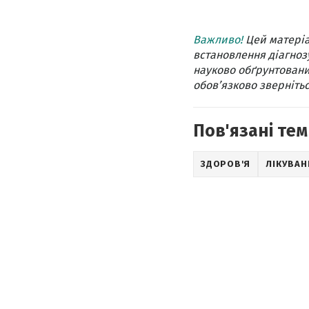
Важливо!
Цей матеріа
встановлення діагнозу
науково обґрунтовани
обов’язково звернітьс
Пов'язані тем
ЗДОРОВ'Я
ЛІКУВАН