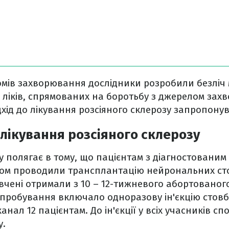
омів захворювання дослідники розробили безліч 
ліків, спрямованих на боротьбу з джерелом зах
дхід до лікування розсіяного склерозу запропонува
лікування розсіяного склерозу
у полягає в тому, що пацієнтам з діагностовани
зом проводили трансплантацію нейрональних сто
 вчені отримали з 10 – 12-тижневого абортовано
ипробування включало одноразову ін'єкцію стовб
ал 12 пацієнтам. До ін'єкції у всіх учасників сп
у.