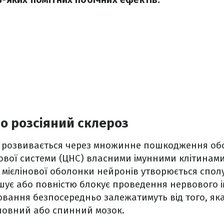
о розсіяний склероз
з розвивається через множинне пошкодження об
ової системи (ЦНС) власними імунними клітинам
ї ​​мієлінової оболонки нейронів утворюється спо
ує або повністю блокує проведення нервового і
вання безпосередньо залежатимуть від того, як
ловний або спинний мозок.