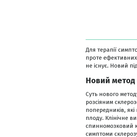
Для терапії симпт
проте ефективних 
не існує. Новий пі
Новий метод 
Суть нового метод
розсіяним склеро
попередників, які
плоду. Клінічне в
спинномозковий кан
симптоми склероз