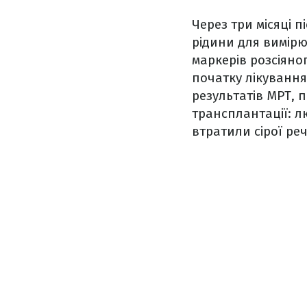
Через три місяці п
рідини для вимір
маркерів розсіян
початку лікування
результатів МРТ, 
трансплантації: л
втратили сірої ре