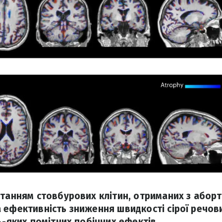
станням стовбурових клітин, отриманих з абор
 ефективність зниження швидкості сірої речов
ь-яких помітних побічних ефектів.