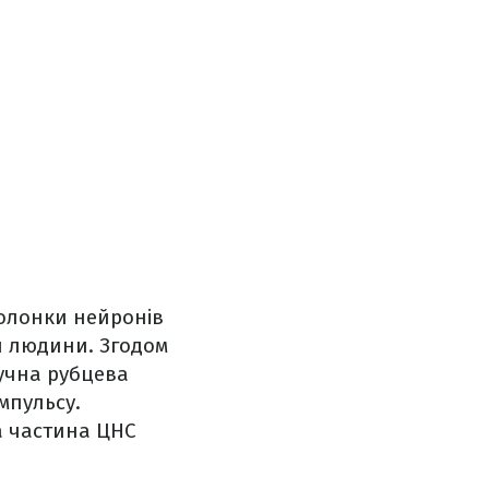
олонки нейронів
и людини. Згодом
лучна рубцева
мпульсу.
а частина ЦНС