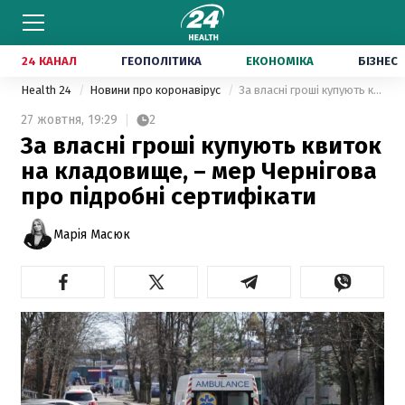
24 КАНАЛ
ГЕОПОЛІТИКА
ЕКОНОМІКА
БІЗНЕС
Health 24
Новини про коронавірус
За власні гроші купують квиток на кладовище, – мер Чернігова про підробні сертифікати
27 жовтня,
19:29
2
За власні гроші купують квиток
на кладовище, – мер Чернігова
про підробні сертифікати
Марія Масюк