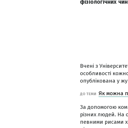
фізіологічних чин
Вчені з Університ
особливості кожно
опублікована у ж
Як можна п
ДО ТЕМИ
За допомогою ком
різних людей. На 
певними рисами хв