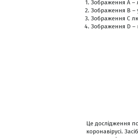
Зображення A – 
Зображення B – у
Зображення С лю
Зображення D – 
Це дослідження п
коронавірусі. Зас