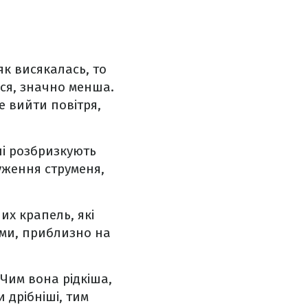
як висякалась, то
ься, значно менша.
е вийти повітря,
лі розбризкують
уження струменя,
их крапель, які
ами, приблизно на
 Чим вона рідкіша,
 дрібніші, тим