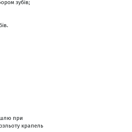
ором зубів;
ів.
ашлю при
розльоту крапель