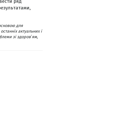
вести ряд
результатами,
основою для
 останніх актуальних і
блеми зі здоровʼям,