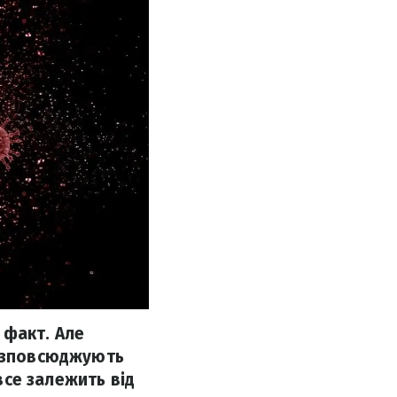
 факт. Але
розповсюджують
 все залежить від