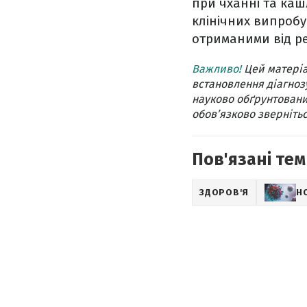
при чханні та каш
клінічних випробу
отриманими від р
Важливо!
Цей матеріа
встановлення діагнозу
науково обґрунтовани
обов’язково звернітьс
Пов'язані тем
ЗДОРОВ'Я
Н