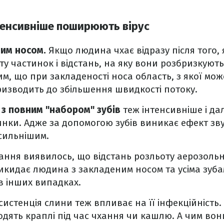
тенсивніше поширюють вірус
ним носом.
Якщо людина чхає відразу після того, 
ту частинок і відстань, на яку вони розбризкуют
им, що при закладеності носа область, з якої мож
изводить до збільшення швидкості потоку.
 з повним "набором"
зубів
теж інтенсивніше і да
инки. Адже за допомогою зубів виникає ефект зв
сильнішим.
ання виявилось, що відстань розльоту аерозольн
викидає людина з закладеним носом та усіма зуб
в інших випадках.
систенція слини теж впливає на її інфекційність.
одять краплі під час чхання чи кашлю. А чим вони