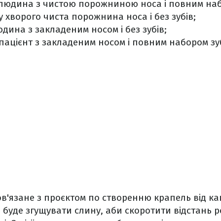
людина з чистою порожниною носа і повним наб
 хворого чиста порожнина носа і без зубів;
дина з закладеним носом і без зубів;
пацієнт з закладеним носом і повним набором зуб
ов'язане з проєктом по створенню крапель від к
іб буде згущувати слину, аби скоротити відстань 