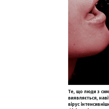
Те, що люди з си
виявляється, нав
вірус інтенсивніш