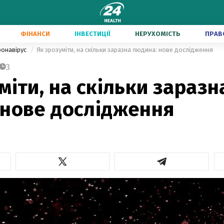
ФІНАНСИ
ІНВЕСТИЦІЇ
НЕРУХОМІСТЬ
ПРАВ
ронавірус
Як зрозуміти, на скільки заразна людина: нове дослідження
3
міти, на скільки заразн
 нове дослідження