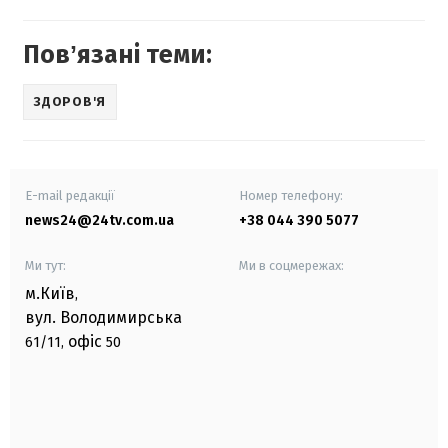
Повʼязані теми:
ЗДОРОВ'Я
E-mail редакції
Номер телефону:
news24@24tv.com.ua
+38 044 390 5077
Ми тут:
Ми в соцмережах:
м.Київ
,
вул. Володимирська
офіс
61/11,
50