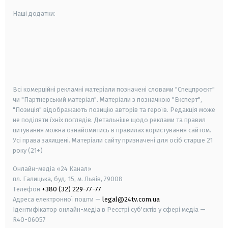
Наші додатки:
android
apple
smart tv
samsung smart tv
Всі комерційні рекламні матеріали позначені словами "Спецпроєкт"
чи "Партнерський матеріал". Матеріали з позначкою "Експерт",
"Позиція" відображають позицію авторів та героїв. Редакція може
не поділяти їхніх поглядів. Детальніше щодо реклами та правил
цитування можна ознайомитись в правилах користування сайтом.
Усі права захищені.
Матеріали сайту призначені для осіб старше
21
року (21+)
Онлайн-медіа «24 Канал»
пл. Галицька, буд. 15, м. Львів, 79008
Телефон
+380 (32) 229-77-77
Адреса електронної пошти —
legal@24tv.com.ua
Ідентифікатор онлайн-медіа в Реєстрі суб'єктів у сфері медіа —
R40-06057