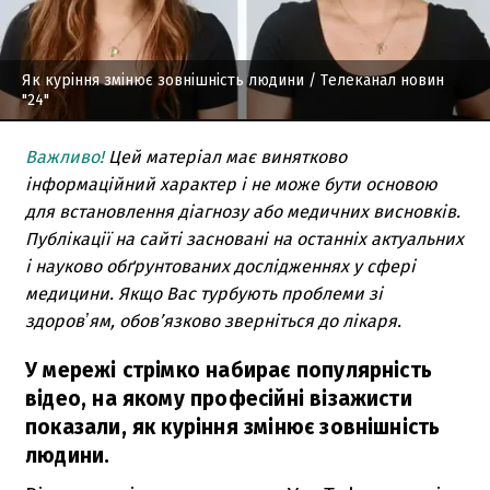
Як куріння змінює зовнішність людини
/ Телеканал новин
"24"
Важливо!
Цей матеріал має винятково
інформаційний характер і не може бути основою
для встановлення діагнозу або медичних висновків.
Публікації на сайті засновані на останніх актуальних
і науково обґрунтованих дослідженнях у сфері
медицини. Якщо Вас турбують проблеми зі
здоровʼям, обов’язково зверніться до лікаря.
У мережі стрімко набирає популярність
відео, на якому професійні візажисти
показали, як куріння змінює зовнішність
людини.