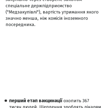
спеціальне держпідприємство
("Медзакупівлі"), вартість утримання якого
значно менша, ніж комісія іноземного
посередника.
перший етап вакцинації
охопить 367
тисяч людей. Щеплення зроблять лікарям,