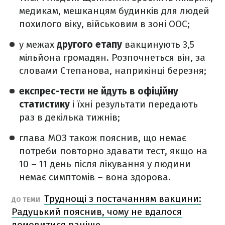
медикам, мешканцям будинків для людей
похилого віку, військовим в зоні ООС;
у межах
другого етапу
вакцинують 3,5
мільйона громадян. Розпочнеться він, за
словами Степанова, наприкінці березня;
експрес-тести не йдуть в офіційну
статистику
і їхні результати передають
раз в декілька тижнів;
глава МОЗ також пояснив, що немає
потреби повторно здавати тест, якщо на
10 – 11 день після лікування у людини
немає симптомів – вона здорова.
Труднощі з постачанням вакцини:
ДО ТЕМИ
Радуцький пояснив, чому не вдалося
домовитися раніше