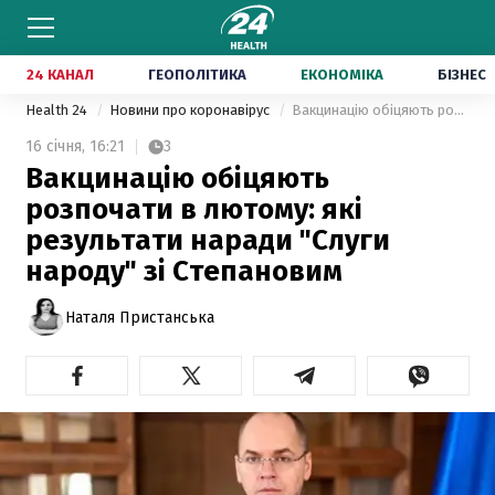
24 КАНАЛ
ГЕОПОЛІТИКА
ЕКОНОМІКА
БІЗНЕС
Health 24
Новини про коронавірус
Вакцинацію обіцяють розпочати в лютому: які результати наради "Слуги народу" зі Степановим
16 січня,
16:21
3
Вакцинацію обіцяють
розпочати в лютому: які
результати наради "Слуги
народу" зі Степановим
Наталя Пристанська