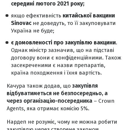
середині лютого 2021 року;
якщо ефективність
китайської вакцини
Sinovac
не доведуть, то її закуповувати
Україна не буде;
є домовленості про закупівлю вакцини
.
Однак міністр зазначив, що на підставі
договору вони є конфіденційними. Також
засекреченими є назви препаратів,
країна походження і їхня вартість.
Качура також додав, що
закупівля
відбуватиметься не безпосередньо, а
через організацію-посередника
– Crown
Agents, яка отримає комісію 5%.
Нардеп не розуміє, чому не можна робити
закупівлю через створене законом