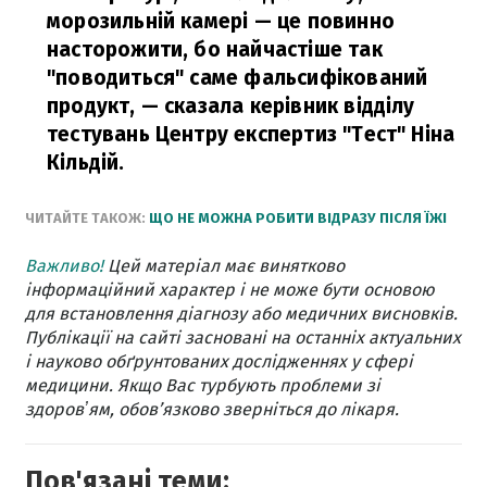
морозильній камері — це повинно
насторожити, бо найчастіше так
"поводиться" саме фальсифікований
продукт,
— сказала керівник відділу
тестувань Центру експертиз "Тест" Ніна
Кільдій.
ЧИТАЙТЕ ТАКОЖ:
ЩО НЕ МОЖНА РОБИТИ ВІДРАЗУ ПІСЛЯ ЇЖІ
Важливо!
Цей матеріал має винятково
інформаційний характер і не може бути основою
для встановлення діагнозу або медичних висновків.
Публікації на сайті засновані на останніх актуальних
і науково обґрунтованих дослідженнях у сфері
медицини. Якщо Вас турбують проблеми зі
здоровʼям, обов’язково зверніться до лікаря.
Пов'язані теми: