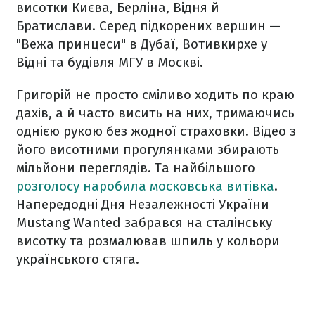
висотки Києва, Берліна, Відня й
Братислави. Серед підкорених вершин —
"Вежа принцеси" в Дубаї, Вотивкирхе у
Відні та будівля МГУ в Москві.
Григорій не просто сміливо ходить по краю
дахів, а й часто висить на них, тримаючись
однією рукою без жодної страховки. Відео з
його висотними прогулянками збирають
мільйони переглядів. Та найбільшого
розголосу наробила московська витівка
.
Напередодні Дня Незалежності України
Mustang Wanted забрався на сталінську
висотку та розмалював шпиль у кольори
українського стяга.