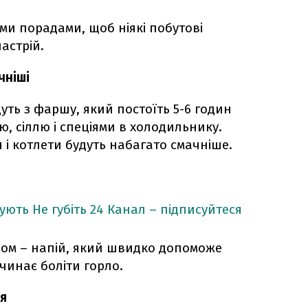
ми порадами, щоб ніякі побутові
астрій.
чніші
ть з фаршу, який постоїть 5-6 годин
, сіллю і спеціями в холодильнику.
 і котлети будуть набагато смачніше.
кують
Не губіть 24 Канал – підписуйтеся
ном – напій, який швидко допоможе
чинає боліти горло.
тя