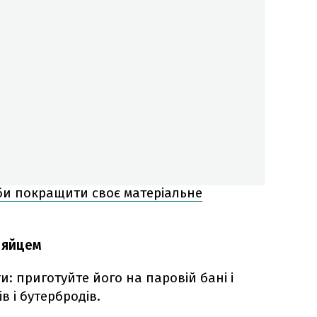
би покращити своє матеріальне
м яйцем
: приготуйте його на паровій бані і
в і бутербродів.