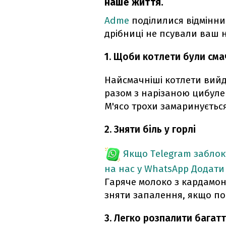
наше життя.
Adme
поділилися відмінни
дрібниці не псували ваш н
1. Щоби котлети були сма
Найсмачніші котлети вийду
разом з нарізаною цибулею
М'ясо трохи замаринується
2. Зняти біль у горлі
Якщо Telegram забло
на нас у WhatsApp
Додати
Гаряче молоко з кардамо
зняти запалення, якщо по
3. Легко розпалити багат