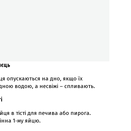
яєць
йця опускаються на дно, якщо їх
одною водою, а несвіжі – спливають.
і
ця в тісті для печива або пирога.
нна 1-му яйцю.