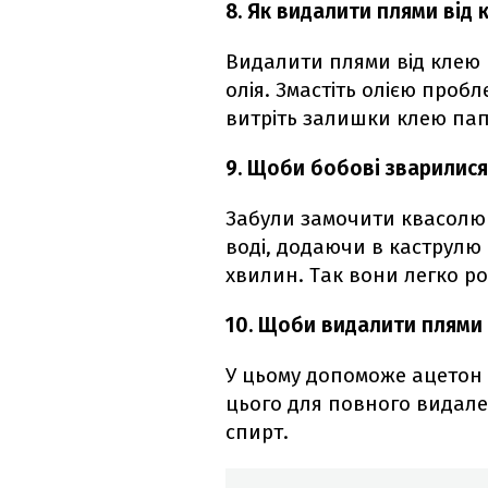
8. Як видалити плями від 
Видалити плями від клею
олія. Змастіть олією пробл
витріть залишки клею па
9. Щоби бобові зварилис
Забули замочити квасолю 
воді, додаючи в каструлю 
хвилин. Так вони легко ро
10. Щоби видалити плями 
У цьому допоможе ацетон –
цього для повного видал
спирт.