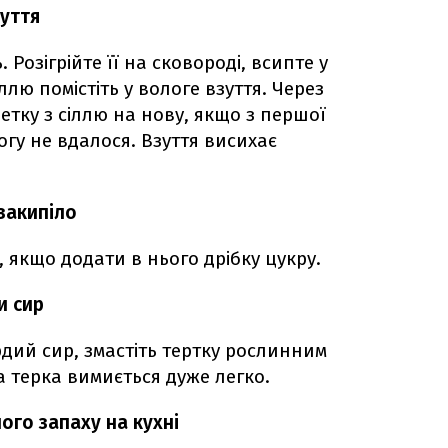
зуття
 Розігрійте її на сковороді, всипте у
лю помістіть у вологе взуття. Через
етку з сіллю на нову, якщо з першої
гу не вдалося. Взуття висихає
закипіло
якщо додати в нього дрібку цукру.
и сир
дий сир, змастіть тертку рослинним
 а терка вимиється дуже легко.
ого запаху на кухні