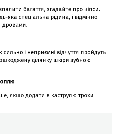
палити багаття, згадайте про чіпси.
дь-яка спеціальна рідина, і відмінно
и дровами.
ак сильно і неприємні відчуття пройдуть
ошкоджену ділянку шкіри зубною
топлю
ше, якщо додати в каструлю трохи