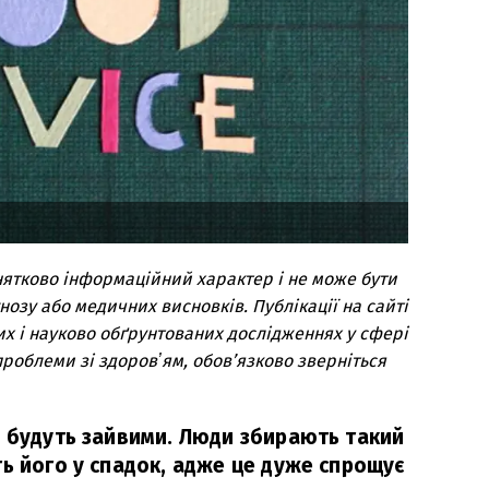
нятково інформаційний характер і не може бути
озу або медичних висновків. Публікації на сайті
их і науково обґрунтованих дослідженнях у сфері
роблеми зі здоровʼям, обов’язково зверніться
е будуть зайвими. Люди збирають такий
ь його у спадок, адже це дуже спрощує