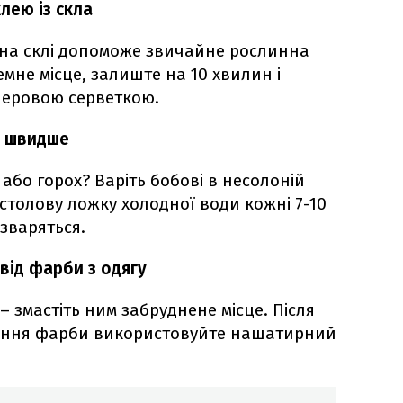
клею із скла
 на склі допоможе звичайне рослинна
емне місце, залиште на 10 хвилин і
перовою серветкою.
я швидше
або горох? Варіть бобові в несолоній
столову ложку холодної води кожні 7-10
зваряться.
від фарби з одягу
 змастіть ним забруднене місце. Після
ення фарби використовуйте нашатирний