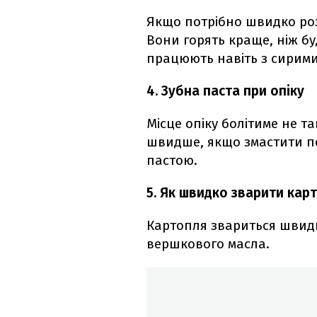
Якщо потрібно швидко роз
Вони горять краще, ніж бу
працюють навіть з сирим
4. Зубна паста при опіку
Місце опіку болітиме не т
швидше, якщо змастити п
пастою.
5. Як швидко зварити кар
Картопля звариться швид
вершкового масла.