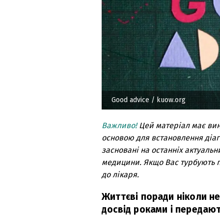
Good advice
/ kuow.org
Важливо!
Цей матеріал має ви
основою для встановлення діагн
засновані на останніх актуальн
медицини. Якщо Вас турбують п
до лікаря.
Життєві поради ніколи н
досвід роками і передают