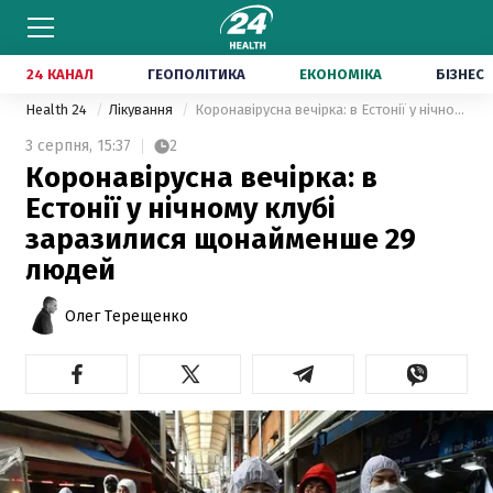
24 КАНАЛ
ГЕОПОЛІТИКА
ЕКОНОМІКА
БІЗНЕС
Health 24
Лікування
Коронавірусна вечірка: в Естонії у нічному клубі заразилися щонайменше 29 людей
3 серпня,
15:37
2
Коронавірусна вечірка: в
Естонії у нічному клубі
заразилися щонайменше 29
людей
Олег Терещенко