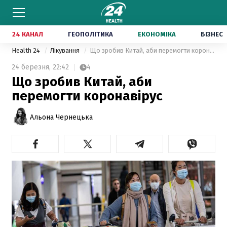
24 КАНАЛ
ГЕОПОЛІТИКА
ЕКОНОМІКА
БІЗНЕС
Health 24
Лікування
Що зробив Китай, аби перемогти коронавірус
24 березня,
22:42
4
Що зробив Китай, аби
перемогти коронавірус
Альона Чернецька