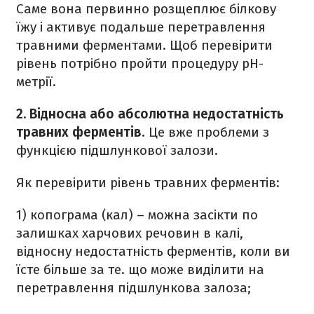
Саме вона первинно розщеплює білкову
їжу і активує подальше перетравлення
травними ферментами. Щоб перевірити
рівень потрібно пройти процедуру pH-
метрії.
2. Відносна або абсолютна недостатність
травних ферментів
. Це вже проблеми з
функцією підшлункової залози.
Як перевірити рівень травних ферментів:
1) копограма (кал) – можна засікти по
залишках харчових речовин в калі,
відносну недостатність ферментів, коли ви
їсте більше за те. що може виділити на
перетравлення підшлункова залоза;