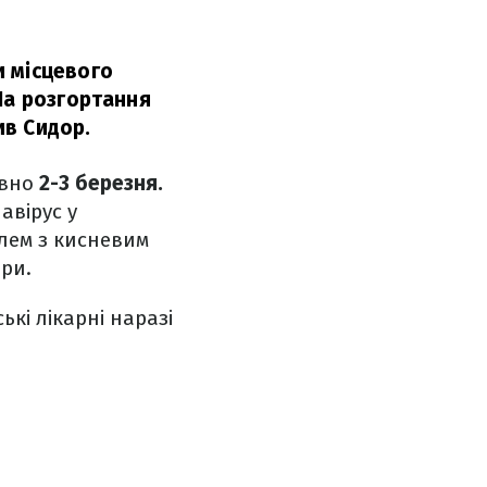
и місцевого
На розгортання
ив Сидор.
овно
2-3 березня.
авірус у
блем з кисневим
ри.
ькі лікарні наразі