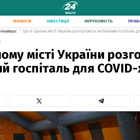
ФІНАНСИ
ІНВЕСТИЦІЇ
НЕРУХОМІСТЬ
ПРАВ
ронавірус
Ще в одному місті України розгортають мобільний госпіталь д
2
ому місті України роз
й госпіталь для COVID