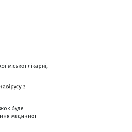
ї міської лікарні,
навірусу з
ліжок буде
ання медичної