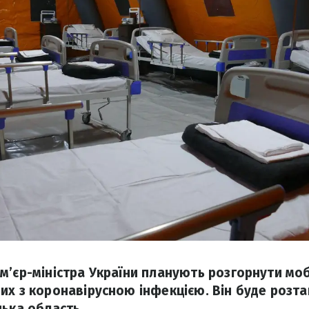
м’єр-міністра України планують розгорнути моб
их з коронавірусною інфекцією. Він буде розт
цька область.