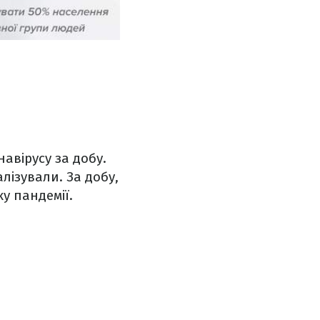
авірусу за добу.
алізували. За добу,
у пандемії.