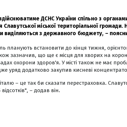
дійснюватиме ДСНС України спільно з органам
 Славутської міської територіальної громади. 
и виділяються з державного бюджету,
– поясн
ль планують встановити до кінця тижня, орієнт
кож зазначив, що ще є місця для хворих на корон
адах охорони здоров'я. У місті також не має про
дже уряд додатково закупив кисневі концентрато
італю – це так би сказати перестраховка. Славутс
відсотків", – додав він.