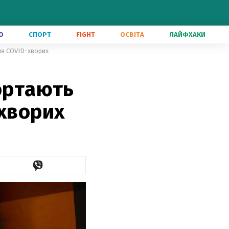
О
СПОРТ
FIGHT
ОСВІТА
ЛАЙФХАКИ
ля COVID-хворих
гортають
-хворих