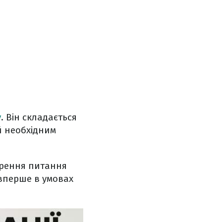
у
. Він складається
й необхідним
орення питання
 вперше в умовах