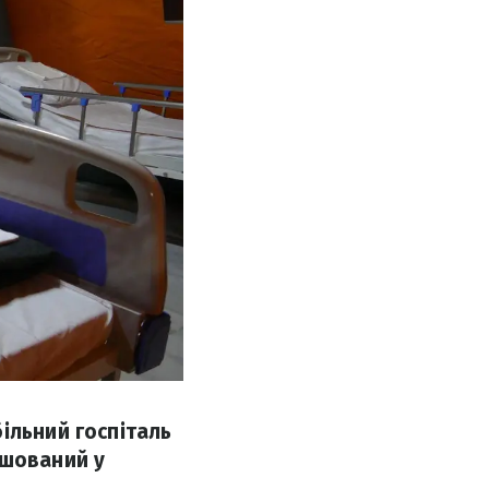
ільний госпіталь
ашований у