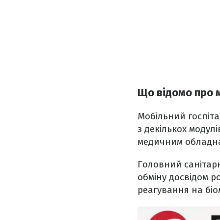
Що відомо про м
Мобільний госпіт
з декількох модул
медичним обладн
Головний санітар
обміну досвідом р
реагування на біол