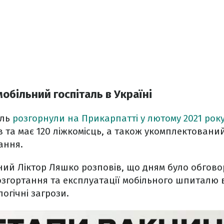
обільний госпіталь в Україні
аль
розгорнули на Прикарпатті у лютому 2021 рок
ів та має 120 ліжкомісць, а також укомплектовани
ання.
ний Ліктор Ляшко розповів, що дням було обгов
озгортання та експлуатації мобільного шпиталю
огічні загрози.