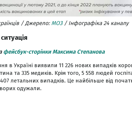
країнців / Джерело:
МОЗ
/ Інфографіка 24 каналу
 ситуація
 з
фейсбук-сторінки Максима Степанова
ня в Україні виявили 11 226 нових випадків корон
тина та 335 медиків. Крім того, 5 558 людей госпіт
407 летальних випадків. Це найбільше від початк
хворих одужали.