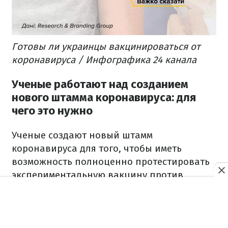
Готовы ли украинцы вакцинироваться от
коронавируса / Инфографика 24 канала
Ученые работают над созданием
нового штамма коронавируса: для
чего это нужно
Ученые создают новый штамм
коронавируса для того, чтобы иметь
возможность полноценно протестировать
экспериментальную вакцину против
коронавируса на людях. Они назвали этот
подход "План D". Специалисты
подчеркнули, что если для полной оценки
вакцин-кандидатов или терапевтических