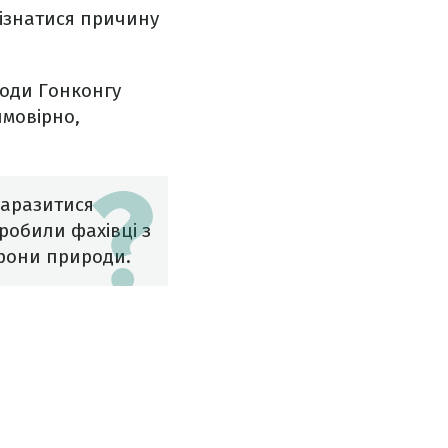
дізнатися причину
роди Гонконгу
ймовірно,
заразитися
робили фахівці з
орони природи.