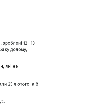
зроблені 12 і 13
баку додому,
н, які не
али 25 лютого, а 8
ус.