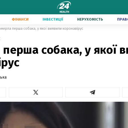
ФІНАНСИ
ІНВЕСТИЦІЇ
НЕРУХОМІСТЬ
ПРАВ
мерла перша собака, у якої виявили коронавірус
2
перша собака, у якої 
ірус
ська