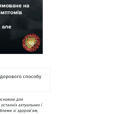
здорового способу
основою для
 останніх актуальних і
блеми зі здоровʼям,