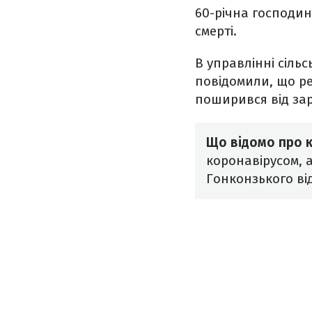
60-річна господи
смерті.
В управлінні сіль
повідомили, що ре
поширився від зар
Що відомо про 
коронавірусом, 
Гонконзького ві