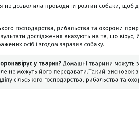
ня не дозволила проводити розтин собаки, щоб 
ського господарства, рибальства та охорони при
зультати дослідження вказують на те, що вірус, 
ажених осіб і згодом заразив собаку.
коронавірус у тварин?
Домашні тварини можуть 
але не можуть його передавати.Такий висновок з
дділу сільського господарства, рибальства та ох