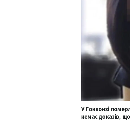
У Гонконзі померл
немає доказів, щ