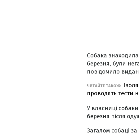
Собака знаходилас
березня, були нег
повідомило вида
Ізоля
ЧИТАЙТЕ ТАКОЖ:
проводять тести н
У власниці собаки
березня після од
Загалом собаці за 