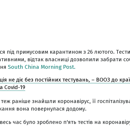
я під примусовим карантином з 26 лютого. Тести, 
ативними, відтак власниці дозволили забрати со
ння
South China Morning Post.
ція не діє без постійних тестувань, – ВООЗ до краї
а Covid-19
 теж раніше знайшли коронавірус, її госпіталізув
ужання вона повернулася додому.
весь час було зроблено п'ять тестів на коронавір