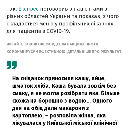
Так,
Експрес
поговорив з пацієнтами з
різних областей України та показав, з чого
складається меню у профільних лікарнях
для пацієнтів з COVID-19.
ЧИТАЙТЕ ТАКОЖ ОКСФОРДСЬКА ВАКЦИНА ПРОТИ
КОРОНАВІРУСУ Є ЕФЕКТИВНОЮ: ДЕТАЛЬНІШЕ ПРО РЕЗУЛЬТАТ
На сніданок приносили кашу, яйце,
шматок хліба. Каша бувала зовсім без
смаку, я не могла розібрати яка. Більше
схожа на борошно з водою... Одного
дня на обід дали макарони з
картоплею,
– розповіла жінка, яка
лікувалася у Київської міської клінічної