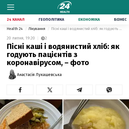
24 КАНАЛ
ГЕОПОЛІТИКА
ЕКОНОМІКА
БІЗНЕС
Health 24
Лікування
Пісні каші і водянистий хліб: як годують пацієнтів з коронавірусом, – фото
20 липня,
19:20
2
Пісні каші і водянистий хліб: як
годують пацієнтів з
коронавірусом, – фото
Анастасія Лукашевська