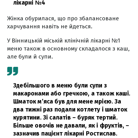
лікарні №4
Жінка обурилася, що про збалансоване
харчування навіть не йдеться.
У Вінницькій міській клінічній лікарні №1
меню також в основному складалося з каш,
але були й супи.
Здебільшого в меню були супи з
макаронами або гречкою, а також каші.
Шматок м’яса був для мене мрією. За
два тижні раз подали котлету і шматок
курятини. Зі салатів – буряк тертий.
Більше овочів не давали, як і фруктів,
–
зазначив пацієнт лікарні Ростислав.