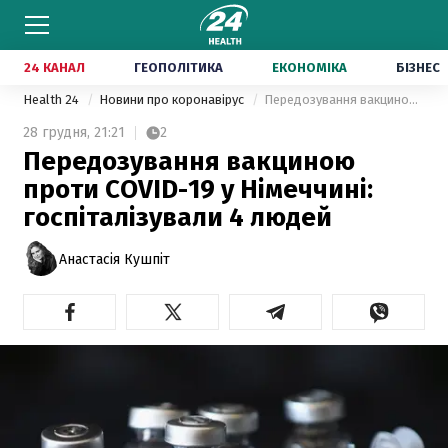
24 КАНАЛ
ГЕОПОЛІТИКА
ЕКОНОМІКА
БІЗНЕС
Health 24
Новини про коронавірус
Передозування вакциною проти COVID-19 у Німеччині: госпіталізували 4 людей
28 грудня,
21:21
2
Передозування вакциною
проти COVID-19 у Німеччині:
госпіталізували 4 людей
Анастасія Кушпіт