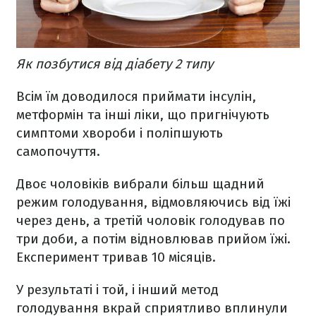
Як позбутися від діабету 2 типу
Всім їм доводилося приймати інсулін,
метформін та інші ліки, що пригнічують
симптоми хвороби і поліпшують
самопочуття.
Двоє чоловіків вибрали більш щадний
режим голодування, відмовляючись від їжі
через день, а третій чоловік голодував по
три доби, а потім відновлював прийом їжі.
Експеримент тривав 10 місяців.
У результаті і той, і інший метод
голодування вкрай сприятливо вплинули