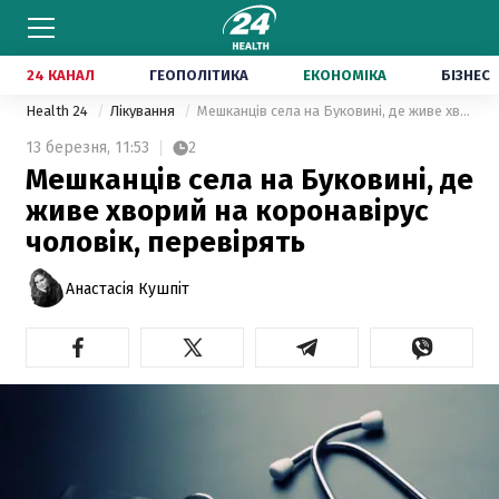
24 КАНАЛ
ГЕОПОЛІТИКА
ЕКОНОМІКА
БІЗНЕС
Health 24
Лікування
Мешканців села на Буковині, де живе хворий на коронавірус чоловік, перевірять
13 березня,
11:53
2
Мешканців села на Буковині, де
живе хворий на коронавірус
чоловік, перевірять
Анастасія Кушпіт