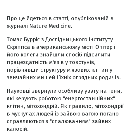
Про це йдеться в статті, опублікованій в
журналі Nature Medicine.
Томас Бурріс з Дослідницького інституту
Скріппса в американському місті Юпітер і
його колеги знайшли спосіб підсилити
працездатність м'язів у товстунів,
порівнявши структуру м'язових клітин у
звичайних мишей і їхніх огрядних родичів.
Науковці звернули особливу увагу на гени,
які керують роботою "енергостанційних"
клітин, мітохондрій. Як правило, мітохондрії
в мускулах людей із зайвою вагою погано
справляються з "спалюванням" зайвих
калорій.