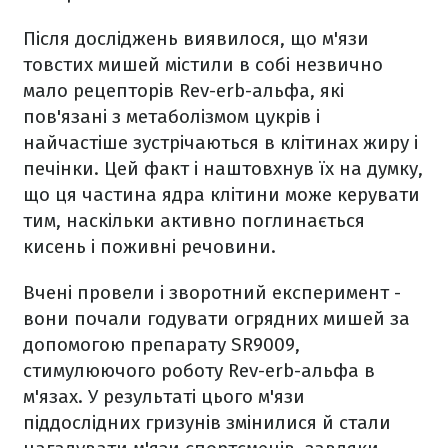
Після досліджень виявилося, що м'язи
товстих мишей містили в собі незвично
мало рецепторів Rev-erb-альфа, які
пов'язані з метаболізмом цукрів і
найчастіше зустрічаються в клітинах жиру і
печінки. Цей факт і наштовхнув їх на думку,
що ця частина ядра клітини може керувати
тим, наскільки активно поглинається
кисень і поживні речовини.
Вчені провели і зворотний експеримент -
вони почали годувати огрядних мишей за
допомогою препарату SR9009,
стимулюючого роботу Rev-erb-альфа в
м'язах. У результаті цього м'язи
піддослідних гризунів змінилися й стали